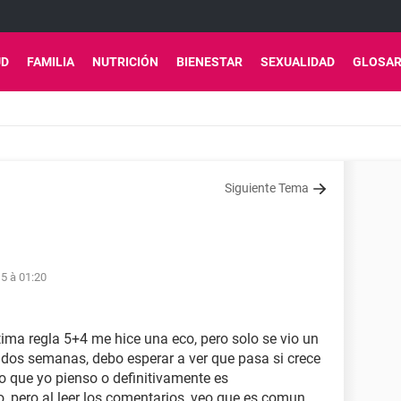
UD
FAMILIA
NUTRICIÓN
BIENESTAR
SEXUALIDAD
GLOSAR
Siguiente Tema
5 à 01:20
tima regla 5+4 me hice una eco, pero solo se vio un
dos semanas, debo esperar a ver que pasa si crece
 que yo pienso o definitivamente es
, pero al leer los comentarios, veo que es comun.