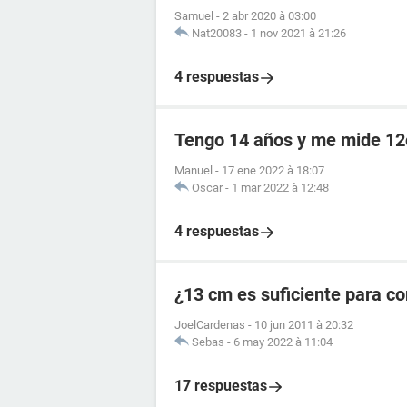
Samuel
-
2 abr 2020 à 03:00
Nat20083
-
1 nov 2021 à 21:26
4 respuestas
Tengo 14 años y me mide 12
Manuel
-
17 ene 2022 à 18:07
Oscar
-
1 mar 2022 à 12:48
4 respuestas
¿13 cm es suficiente para c
JoelCardenas
-
10 jun 2011 à 20:32
Sebas
-
6 may 2022 à 11:04
17 respuestas