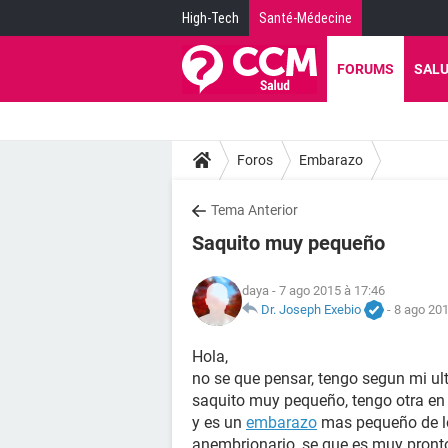
High-Tech
Santé-Médecine
FORUMS
SAL
Foros
Embarazo
Tema Anterior
Saquito muy pequeño
daya
- 7 ago 2015 à 17:46
Dr. Joseph Exebio
-
8 ago 201
Hola,
no se que pensar, tengo segun mi ul
saquito muy pequeño, tengo otra en 
y es un
embarazo
mas pequeño de lo
anembrionario, se que es muy pronto