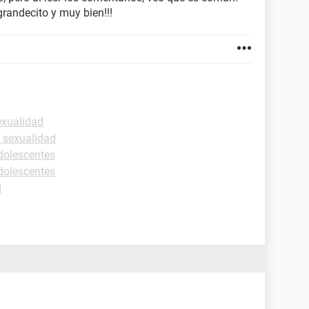
randecito y muy bien!!!
exualidad
 sexualidad
dolescentes
dolescentes
d