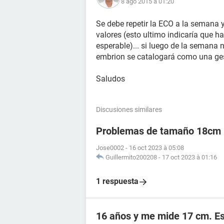
8 ago 2015 à 01:20
Se debe repetir la ECO a la semana
valores (esto ultimo indicaría que h
esperable)... si luego de la semana 
embrion se catalogará como una ges
Saludos
Discusiones similares
Problemas de tamaño 18cm
Jose0002
-
16 oct 2023 à 05:08
Guillermito200208
-
17 oct 2023 à 01:16
1 respuesta
16 años y me mide 17 cm. E