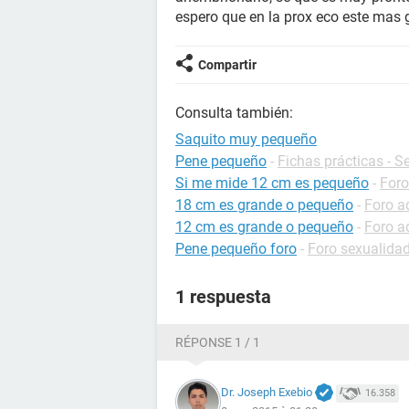
espero que en la prox eco este mas g
Compartir
Consulta también:
Saquito muy pequeño
Pene pequeño
-
Fichas prácticas - S
Si me mide 12 cm es pequeño
-
Foro
18 cm es grande o pequeño
-
Foro a
12 cm es grande o pequeño
-
Foro a
Pene pequeño foro
-
Foro sexualida
1 respuesta
RÉPONSE 1 / 1
Dr. Joseph Exebio
16.358