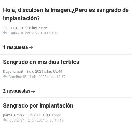
Hola, disculpen la imagen.¿Pero es sangrado de
implantación?
Ttl
-
11 jul 2022 a las 21:25
Karla
-
10 oct 2022 a las 21:12
1 respuesta
Sangrado en mis días fértiles
Dayanamort
-
8 dic 2021 a las 05:44
Carolina15
-
1 abr 2022 a las 12:17
2 respuestas
Sangrado por implantación
pamelaChh
-
1 jun 2021 a las 16:28
jessi2731
-
2 jun 2021 a las 17:19