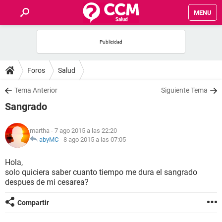
MENU
INICIO
FOROS
Foros
Salud
SALUD
Tema Anterior
Siguiente Tema
Sangrado
FAMILIA
martha
- 7 ago 2015 a las 22:20
NUTRICIÓN
abyMC
-
8 ago 2015 a las 07:05
Hola,
BIENESTAR
solo quiciera saber cuanto tiempo me dura el sangrado
despues de mi cesarea?
SEXUALIDAD
Compartir
GLOSARIO