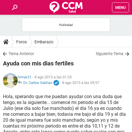
MENU
INICIO
FOROS
Foros
Embarazo
SALUD
Tema Anterior
Siguiente Tema
Ayuda con mis dias fertiles
FAMILIA
hrmar21
- 8 ago 2015 a las 01:25
NUTRICIÓN
Dr. Carlos Salinas
-
8 ago 2015 a las 05:57
Hola, sperando que me puedan ayudar con una duda que
BIENESTAR
tengo, es la siguiente... comencé mi periodo el día 15 de
Julio (ese día solo fue manchado) el día 16 ya es cuando
SEXUALIDAD
me comenzo a bajar bien, todavia me bajo el día 19 y el día
20 de igual manera fue solo manchado, según yo y mis
cuentas mi próximo periodo es entre el día 10,11 y 12 de
GLOSARIO
Agosto, entre este lapso como puedo saber cuales son mis