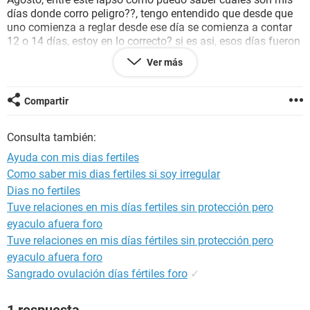
días donde corro peligro??, tengo entendido que desde que
uno comienza a reglar desde ese día se comienza a contar
12 o 14 días, estoy en lo correcto? si es asi, esos días fueron
26,27,28 (contanto desde el 15 que fue solo manchado y si
Ver más
lo tomo desde el 16 que comenzó bien mi regla serian los
días 27, 28, 29), esos serian los días en lo que "puede haber
corrido riesgo de embarazo"?? Tuve relaciones el día 2 de
Compartir
Agosto, yo estoy segura que termino afuera, pero
sinceramente me entro la duda, ahora que probabilidad
Consulta también:
existe de que uno quede embarazada trayendo el dispositivo
(es el de personas que aún no han sido mamás), espero que
Ayuda con mis dias fertiles
me puedas resolver mi duda... Gracias... Saludos!!!
Como saber mis dias fertiles si soy irregular
Dias no fertiles
Tuve relaciones en mis días fertiles sin protección pero
eyaculo afuera foro
Tuve relaciones en mis días fértiles sin protección pero
eyaculo afuera foro
Sangrado ovulación días fértiles foro
✓