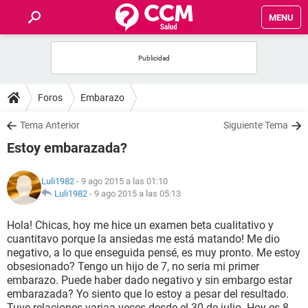
MENU
INICIO
FOROS
Foros
Embarazo
SALUD
Tema Anterior
Siguiente Tema
Estoy embarazada?
FAMILIA
Luli1982
- 9 ago 2015 a las 01:10
NUTRICIÓN
Luli1982
-
9 ago 2015 a las 05:13
Hola! Chicas, hoy me hice un examen beta cualitativo y
BIENESTAR
cuantitavo porque la ansiedas me está matando! Me dio
negativo, a lo que enseguida pensé, es muy pronto. Me estoy
SEXUALIDAD
obsesionado? Tengo un hijo de 7, no seria mi primer
embarazo. Puede haber dado negativo y sin embargo estar
embarazada? Yo siento que lo estoy a pesar del resultado.
GLOSARIO
Tuve relaciones variaa veces desde el 30 de julio. Hoy es 8