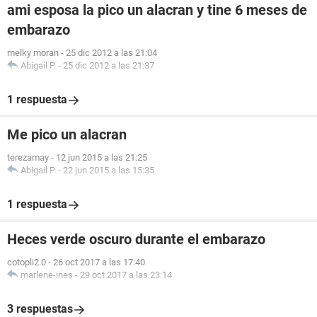
ami esposa la pico un alacran y tine 6 meses de
embarazo
melky moran
-
25 dic 2012 a las 21:04
Abigail P.
-
25 dic 2012 a las 21:37
1 respuesta
Me pico un alacran
terezamay
-
12 jun 2015 a las 21:25
Abigail P.
-
22 jun 2015 a las 15:35
1 respuesta
Heces verde oscuro durante el embarazo
cotopli2.0
-
26 oct 2017 a las 17:40
marlene-ines
-
29 oct 2017 a las 23:14
3 respuestas