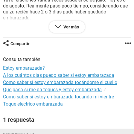
de agosto. Realmente paso poco tiempo, considerando que
quiza recién hace 2 o 3 dias pude haber quedado
embarazada.
Que opinan? Sera 100% un no o deberia repetirlo? A todo
Ver más
esto tengo un tremendo dolor de cabeza y mal estar pero no
quiero tomar nada por las dudas...
Gracias!
Compartir
Consulta también:
Estoy embarazada?
A los cuántos dias puedo saber si estoy embarazada
Como saber si estoy embarazada tocándome el cuello
Que pasa si me da toques y estoy embarazada
✓
Como saber si estoy embarazada tocando mi vientre
Toque electrico embarazada
1 respuesta