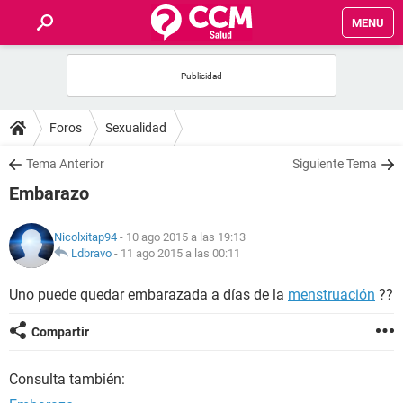
MENU
INICIO
FOROS
Foros
Sexualidad
SALUD
Tema Anterior
Siguiente Tema
Embarazo
FAMILIA
Nicolxitap94
- 10 ago 2015 a las 19:13
NUTRICIÓN
Ldbravo
-
11 ago 2015 a las 00:11
Uno puede quedar embarazada a días de la
menstruación
??
BIENESTAR
Compartir
SEXUALIDAD
Consulta también:
GLOSARIO