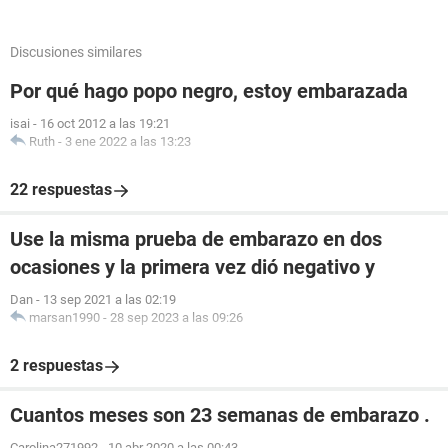
Discusiones similares
Por qué hago popo negro, estoy embarazada
isai
-
16 oct 2012 a las 19:21
Ruth
-
3 ene 2022 a las 13:23
22 respuestas
Use la misma prueba de embarazo en dos
ocasiones y la primera vez dió negativo y
Dan
-
13 sep 2021 a las 02:19
marsan1990
-
28 sep 2023 a las 09:26
2 respuestas
Cuantos meses son 23 semanas de embarazo .
Carolina271992
-
10 abr 2020 a las 00:43