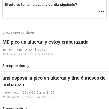
Efecto de tomar la pastilla del dia siguiente?
Discusiones similares
ME pico un alacran y estoy embarazada
lesperan
-
6 sep 2012 a las 21:34
Miligarcia
-
31 jul 2023 a las 11:02
3 respuestas
ami esposa la pico un alacran y tine 6 meses de
embarazo
melky moran
-
25 dic 2012 a las 21:04
Abigail P.
-
25 dic 2012 a las 21:37
1 respuesta