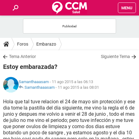
MENU
INICIO
FOROS
Foros
Embarazo
SALUD
Tema Anterior
Siguiente Tema
Estoy embarazada?
FAMILIA
Samanthaaasam
- 11 ago 2015 a las 06:13
NUTRICIÓN
Samanthaaasam
-
11 ago 2015 a las 08:01
Hola que tal tuve relacion el 24 de mayo sin protección y ese
BIENESTAR
dia tome la pastilla del día siguiente, me vino la regla el 6 de
junio y despues me volvio a venir el 28 de junio , todo el mes
SEXUALIDAD
de julio no me vino el periodo; pero tuve infección y me tuve
que poner ovulos de limpieza y como dos dias estuve
botando un poco de sangre , ya estamos agosto y el dia 10
GLOSARIO
me bajo casi nada de sangre pero solo en la mañana , estoy