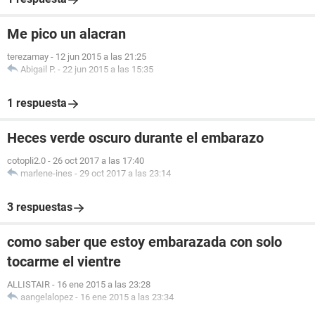
Me pico un alacran
terezamay
-
12 jun 2015 a las 21:25
Abigail P.
-
22 jun 2015 a las 15:35
1 respuesta
Heces verde oscuro durante el embarazo
cotopli2.0
-
26 oct 2017 a las 17:40
marlene-ines
-
29 oct 2017 a las 23:14
3 respuestas
como saber que estoy embarazada con solo
tocarme el vientre
ALLISTAIR
-
16 ene 2015 a las 23:28
aangelalopez
-
16 ene 2015 a las 23:34