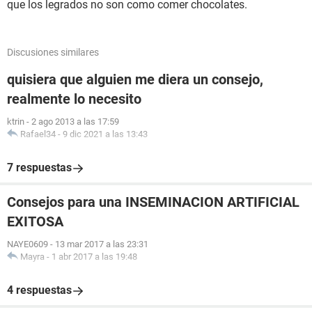
que los legrados no son como comer chocolates.
Discusiones similares
quisiera que alguien me diera un consejo,
realmente lo necesito
ktrin
-
2 ago 2013 a las 17:59
Rafael34
-
9 dic 2021 a las 13:43
7 respuestas
Consejos para una INSEMINACION ARTIFICIAL
EXITOSA
NAYE0609
-
13 mar 2017 a las 23:31
Mayra
-
1 abr 2017 a las 19:48
4 respuestas