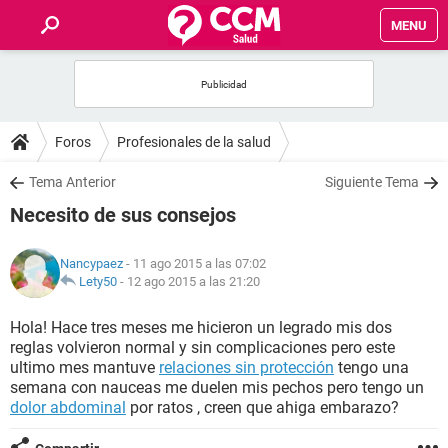
MENU
INICIO
FOROS
Foros
Profesionales de la salud
SALUD
Tema Anterior
Siguiente Tema
Necesito de sus consejos
FAMILIA
Nancypaez
- 11 ago 2015 a las 07:02
NUTRICIÓN
Lety50
-
12 ago 2015 a las 21:20
Hola! Hace tres meses me hicieron un legrado mis dos
BIENESTAR
reglas volvieron normal y sin complicaciones pero este
ultimo mes mantuve
relaciones sin protección
tengo una
SEXUALIDAD
semana con nauceas me duelen mis pechos pero tengo un
dolor abdominal
por ratos , creen que ahiga embarazo?
GLOSARIO