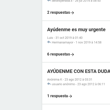
desesperada.s
-
26 jul 2014 à 08:50
2 respuestas
Ayúdenme es muy urgente
Luis
-
31 oct 2019 à 01:40
Hermanamayor
-
1 nov 2019 à 14:58
6 respuestas
AYÚDENME CON ESTA DUD
Anónima K
-
23 ago 2012 à 03:31
usuario anónimo
-
23 ago 2012 à 06:11
1 respuesta