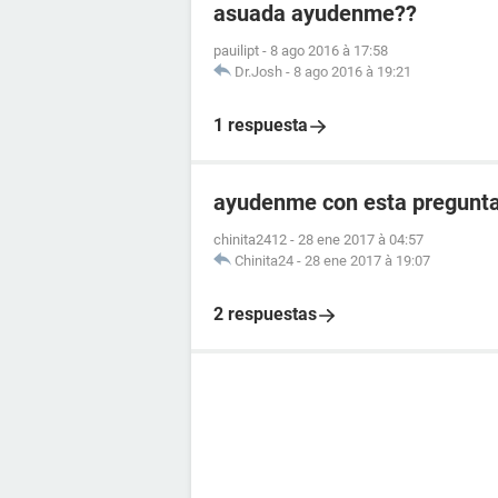
asuada ayudenme??
pauilipt
-
8 ago 2016 à 17:58
Dr.Josh
-
8 ago 2016 à 19:21
1 respuesta
ayudenme con esta pregunt
chinita2412
-
28 ene 2017 à 04:57
Chinita24
-
28 ene 2017 à 19:07
2 respuestas