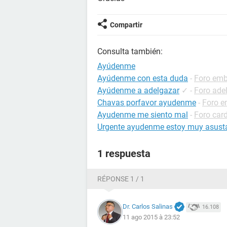
Compartir
Consulta también:
Ayúdenme
Ayúdenme con esta duda
-
Foro em
Ayúdenme a adelgazar
✓
-
Foro ade
Chavas porfavor ayudenme
-
Foro 
Ayudenme me siento mal
-
Foro card
Urgente ayudenme estoy muy asust
1 respuesta
RÉPONSE 1 / 1
Dr. Carlos Salinas
16.108
11 ago 2015 à 23:52