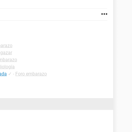
barazo
lgazar
embarazo
iología
ada
✓
-
Foro embarazo