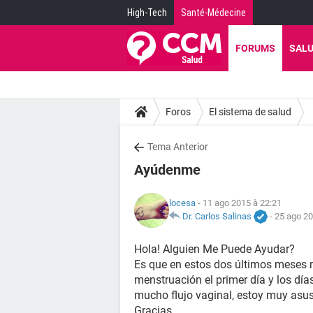
High-Tech
Santé-Médecine
FORUMS
SAL
Foros
El sistema de salud
Tema Anterior
Ayúdenme
locesa
- 11 ago 2015 à 22:21
Dr. Carlos Salinas
-
25 ago 20
Hola! Alguien Me Puede Ayudar?
Es que en estos dos últimos meses m
menstruación el primer día y los dí
mucho flujo vaginal, estoy muy asus
Gracias