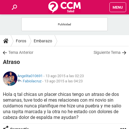
MENU
INICIO
FOROS
Foros
Embarazo
SALUD
Tema Anterior
Siguiente Tema
Atraso
FAMILIA
Angelita010691
- 13 ago 2015 a las 02:23
NUTRICIÓN
Fabiolacruz
-
13 ago 2015 a las 04:23
Hola q tal chicas un placer chicas tengo un atraso de dos
BIENESTAR
semanas, tuve todo el mes relaciones con mi novio sin
cuidarnos nunca planifique me hize una puebra y me salio
SEXUALIDAD
una rayita marcada y la otra no he estado con dolores de
cabeza dolor de espalda me ayudan?
GLOSARIO