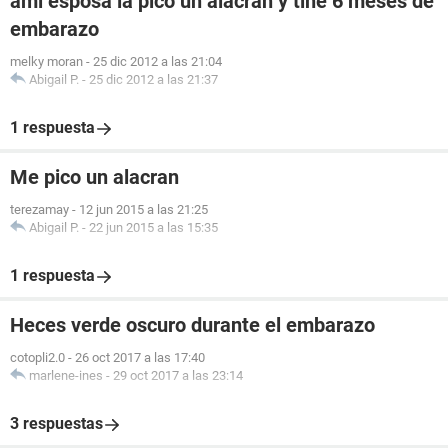
ami esposa la pico un alacran y tine 6 meses de
embarazo
melky moran
-
25 dic 2012 a las 21:04
Abigail P.
-
25 dic 2012 a las 21:37
1 respuesta
Me pico un alacran
terezamay
-
12 jun 2015 a las 21:25
Abigail P.
-
22 jun 2015 a las 15:35
1 respuesta
Heces verde oscuro durante el embarazo
cotopli2.0
-
26 oct 2017 a las 17:40
marlene-ines
-
29 oct 2017 a las 23:14
3 respuestas