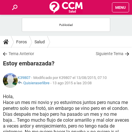
MENU
INICIO
FOROS
Foros
Salud
SALUD
Tema Anterior
Siguiente Tema
Estoy embarazada?
FAMILIA
K39807
- Modificado por K39807 el 13/08/2015, 07:10
NUTRICIÓN
Quisieraserlibre
-
13 ago 2015 a las 20:08
Hola,
BIENESTAR
Hace un mes mi novio y yo estuvimos juntos pero nunca me
penetro solo se frotó, sin embargo se vino pero en el condon.
SEXUALIDAD
Días después me bajo pero ha pasado un mes y no me
baja... Tengo mucho flujo de color amarillo y mal olor aveces
a veces ardor y enrojecimiento, pero no tengo nada de
GLOSARIO
síntomas. No me quiero hacer la prueba y no quiero ir al