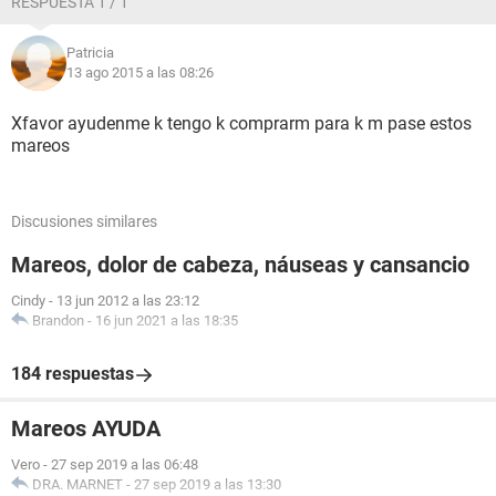
RESPUESTA 1 / 1
Patricia
13 ago 2015 a las 08:26
Xfavor ayudenme k tengo k comprarm para k m pase estos
mareos
Discusiones similares
Mareos, dolor de cabeza, náuseas y cansancio
Cindy
-
13 jun 2012 a las 23:12
Brandon
-
16 jun 2021 a las 18:35
184 respuestas
Mareos AYUDA
Vero
-
27 sep 2019 a las 06:48
DRA. MARNET
-
27 sep 2019 a las 13:30