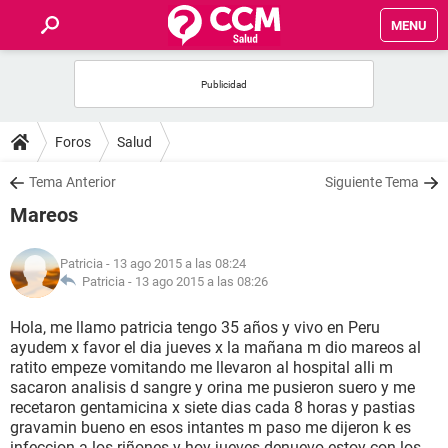
MENU
INICIO
FOROS
Foros
Salud
SALUD
Tema Anterior
Siguiente Tema
Mareos
FAMILIA
Patricia
- 13 ago 2015 a las 08:24
NUTRICIÓN
Patricia -
13 ago 2015 a las 08:26
Hola, me llamo patricia tengo 35 años y vivo en Peru
BIENESTAR
ayudem x favor el dia jueves x la mañana m dio mareos al
ratito empeze vomitando me llevaron al hospital alli m
SEXUALIDAD
sacaron analisis d sangre y orina me pusieron suero y me
recetaron gentamicina x siete dias cada 8 horas y pastias
gravamin bueno en esos intantes m paso me dijeron k es
GLOSARIO
infeccion a los riñones y hoy jueves denuevo estoy con los