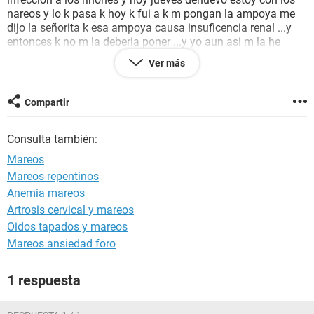
nareos y lo k pasa k hoy k fui a k m pongan la ampoya me
dijo la señorita k esa ampoya causa insuficencia renal ...y
entonces k no m la deberia poner ...y yo aun asi m la he
puesto pero yo sigo mareada k hago x favor ayudem
Ver más
....usted cree k es d eso k teng mareos tanto k no puedo estar
d pie
Compartir
Consulta también:
Mareos
Mareos repentinos
Anemia mareos
Artrosis cervical y mareos
Oidos tapados y mareos
Mareos ansiedad foro
1 respuesta