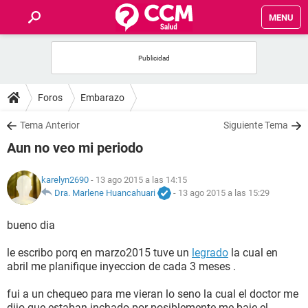
MENU
INICIO
FOROS
Foros
Embarazo
SALUD
Tema Anterior
Siguiente Tema
Aun no veo mi periodo
FAMILIA
karelyn2690
- 13 ago 2015 a las 14:15
NUTRICIÓN
Dra. Marlene Huancahuari
-
13 ago 2015 a las 15:29
bueno dia
BIENESTAR
le escribo porq en marzo2015 tuve un
legrado
la cual en
SEXUALIDAD
abril me planifique inyeccion de cada 3 meses .
fui a un chequeo para me vieran lo seno la cual el doctor me
GLOSARIO
dijo que estaban inchado por posiblemente me baje el