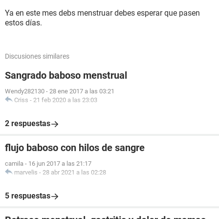
Ya en este mes debs menstruar debes esperar que pasen
estos días.
Discusiones similares
Sangrado baboso menstrual
Wendy282130
-
28 ene 2017 a las 03:21
Criss
-
21 feb 2020 a las 23:03
2 respuestas
flujo baboso con hilos de sangre
camila
-
16 jun 2017 a las 21:17
marvelis
-
28 abr 2021 a las 02:28
5 respuestas