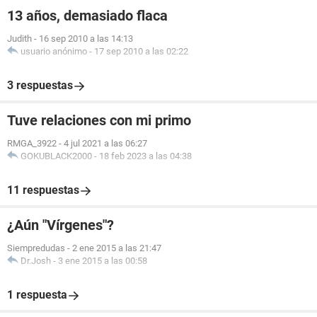
13 años, demasiado flaca
Judith
-
16 sep 2010 a las 14:13
usuario anónimo
-
17 sep 2010 a las 02:22
3 respuestas
Tuve relaciones con mi primo
RMGA_3922
-
4 jul 2021 a las 06:27
GOKUBLACK2000
-
18 feb 2023 a las 04:38
11 respuestas
¿Aún "Vírgenes"?
Siempredudas
-
2 ene 2015 a las 21:47
Dr.Josh
-
3 ene 2015 a las 00:58
1 respuesta