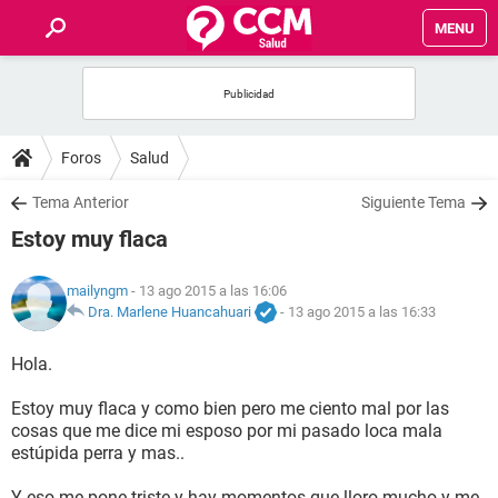
MENU
INICIO
FOROS
Foros
Salud
SALUD
Tema Anterior
Siguiente Tema
Estoy muy flaca
FAMILIA
mailyngm
- 13 ago 2015 a las 16:06
NUTRICIÓN
Dra. Marlene Huancahuari
-
13 ago 2015 a las 16:33
Hola.
BIENESTAR
Estoy muy flaca y como bien pero me ciento mal por las
SEXUALIDAD
cosas que me dice mi esposo por mi pasado loca mala
estúpida perra y mas..
GLOSARIO
Y eso me pone triste y hay momentos que lloro mucho y me