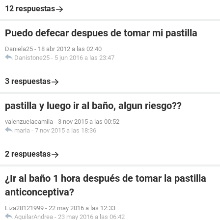
12 respuestas
Puedo defecar despues de tomar mi pastilla
Daniela25
-
18 abr 2012 a las 02:40
Danistone25
-
5 jun 2016 a las 23:47
3 respuestas
pastilla y luego ir al baño, algun riesgo??
valenzuelacamila
-
3 nov 2015 a las 00:52
maria
-
7 nov 2015 a las 18:36
2 respuestas
¿Ir al baño 1 hora después de tomar la pastilla
anticonceptiva?
Liza28121999
-
22 may 2016 a las 12:33
AguilarAndrea
-
23 may 2016 a las 06:42