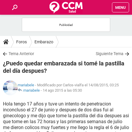
MENU
INICIO
FOROS
Foros
Embarazo
SALUD
Tema Anterior
Siguiente Tema
¿Puedo quedar embarazada si tomé la pastilla
FAMILIA
del día despues?
NUTRICIÓN
mariabele
- Modificado por Carlos-vialfa el 14/08/2015, 03:25
mariabele
-
14 ago 2015 a las 05:30
BIENESTAR
Hola tengo 17 años y tuve un intento de penetracion
inconcluso el 27 de junio y despues de dos dias fui al
SEXUALIDAD
ginecologo y me dijo que tome la pastilla del dia despues asi
que tome en las 72 horas y las primeras semanas de julio
me dieron colicos muy fuertes y me llego la regla el 6 de julio
GLOSARIO