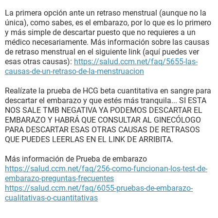
La primera opción ante un retraso menstrual (aunque no la
única), como sabes, es el embarazo, por lo que es lo primero
y más simple de descartar puesto que no requieres a un
médico necesariamente. Más información sobre las causas
de retraso menstrual en el siguiente link (aquí puedes ver
esas otras causas):
https://salud.ccm.net/faq/5655-las-
causas-de-un-retraso-de-la-menstruacion
Realízate la prueba de HCG beta cuantitativa en sangre para
descartar el embarazo y que estés más tranquila... SI ESTA
NOS SALE TMB NEGATIVA YA PODEMOS DESCARTAR EL
EMBARAZO Y HABRÁ QUE CONSULTAR AL GINECÓLOGO
PARA DESCARTAR ESAS OTRAS CAUSAS DE RETRASOS
QUE PUEDES LEERLAS EN EL LINK DE ARRIBITA.
Más información de Prueba de embarazo
https://salud.ccm.net/faq/256-como-funcionan-los-test-de-
embarazo-preguntas-frecuentes
https://salud.ccm.net/faq/6055-pruebas-de-embarazo-
cualitativas-o-cuantitativas