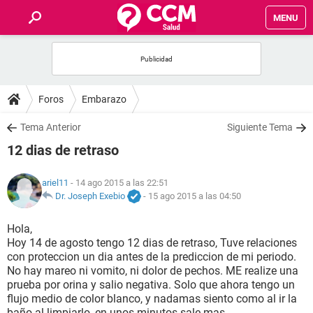
MENU
INICIO
FOROS
Foros
Embarazo
SALUD
Tema Anterior
Siguiente Tema
12 dias de retraso
FAMILIA
ariel11
- 14 ago 2015 a las 22:51
NUTRICIÓN
Dr. Joseph Exebio
-
15 ago 2015 a las 04:50
Hola,
BIENESTAR
Hoy 14 de agosto tengo 12 dias de retraso, Tuve relaciones
con proteccion un dia antes de la prediccion de mi periodo.
SEXUALIDAD
No hay mareo ni vomito, ni dolor de pechos. ME realize una
prueba por orina y salio negativa. Solo que ahora tengo un
flujo medio de color blanco, y nadamas siento como al ir la
GLOSARIO
baño al limpiarlo, en unos minutos sale mas.