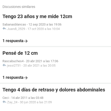
Discusiones similares
Tengo 23 años y me mide 12cm
Sabanasblancas
-
12 sep 2020 a las 19:06
Juandi_2529
-
17 oct 2020 a las 10:04
1 respuesta
Pensé de 12 cm
Rascabuches4
-
20 abr 2021 a las 17:06
jessi2731
-
20 abr 2021 a las 20:05
1 respuesta
Tengo 4 días de retraso y dolores abdominales
Ceci
-
14 abr 2011 a las 03:48
Zay_24
-
30 jun 2020 a las 21:09