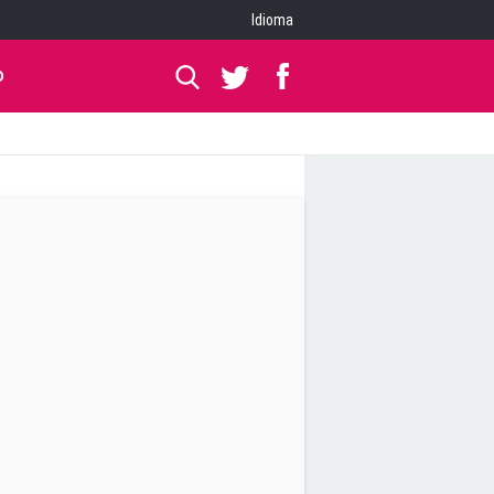
Idioma
O