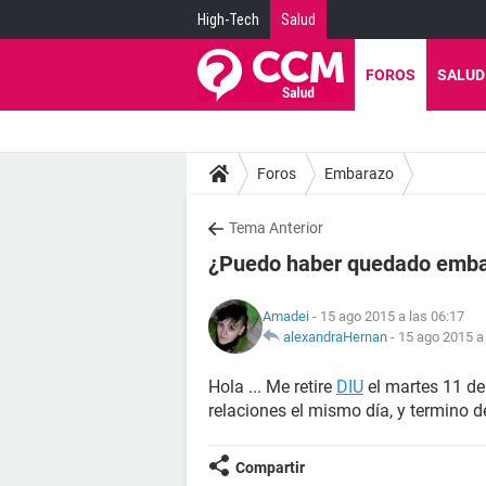
High-Tech
Salud
FOROS
SALUD
Foros
Embarazo
Tema Anterior
¿Puedo haber quedado emb
Amadei
- 15 ago 2015 a las 06:17
alexandraHernan
-
15 ago 2015 a 
Hola ... Me retire
DIU
el martes 11 de
relaciones el mismo día, y termino
Compartir