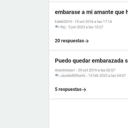
embarase a mi amante que 
kaleb2019
-
15 oct 2016 a las 17:14
Rej
-
5 jun 2023 a las 10:27
20 respuestas
Puedo quedar embarazada si 
Anonimose1
-
29 oct 2019 a las 02:07
Jeuiebdbfbwkk
-
13 feb 2023 a las 04:07
5 respuestas