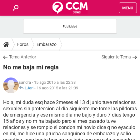
MENU
INICIO
FOROS
Foros
Embarazo
SALUD
Tema Anterior
Siguiente Tema
No me baja mi regla
FAMILIA
sandra
- 15 ago 2015 a las 22:38
NUTRICIÓN
LJeri
-
16 ago 2015 a las 21:39
Hola, mi duda esq hace 2meses el 13 d junio tuve relaciones
BIENESTAR
sexuales sin proteccion al dia siguiente me tome las pildoras
de emergencia y ese mismo dia me bajo y duro 7 dias tengo
SEXUALIDAD
15 años y no m ha bajado pero el mes pasado tuve
relaciones y se rompio el condon mi novio dice q no eyaculo
en mi, me hice una prueba sanguinea de embarazo y salio
GLOSARIO
negativa, pero hasta hoy no me baja que me esta pasando x