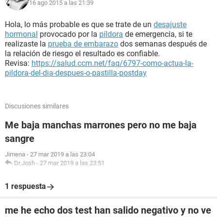
16 ago 2015 a las 21:39
Hola, lo más probable es que se trate de un
desajuste
hormonal
provocado por la
píldora
de emergencia, si te
realizaste la
prueba de embarazo
dos semanas después de
la relación de riesgo el resultado es confiable.
Revisa:
https://salud.ccm.net/faq/6797-como-actua-la-
pildora-del-dia-despues-o-pastilla-postday
Discusiones similares
Me baja manchas marrones pero no me baja
sangre
Jimena
-
27 mar 2019 a las 23:04
Dr.Josh
-
27 mar 2019 a las 23:51
1 respuesta
me he echo dos test han salido negativo y no ve