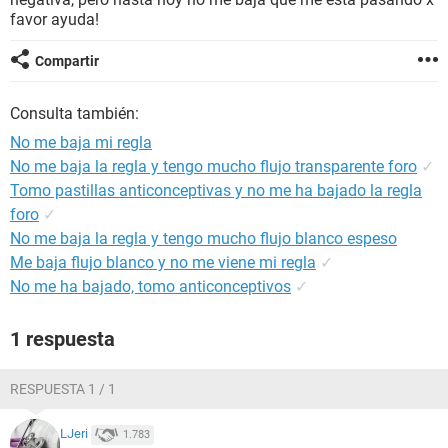
favor ayuda!
Compartir
Consulta también:
No me baja mi regla
No me baja la regla y tengo mucho flujo transparente foro
✓
Tomo pastillas anticonceptivas y no me ha bajado la regla
foro
✓
No me baja la regla y tengo mucho flujo blanco espeso
Me baja flujo blanco y no me viene mi regla
✓
No me ha bajado, tomo anticonceptivos
✓
1 respuesta
RESPUESTA 1 / 1
LJeri
1.783