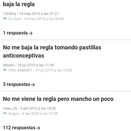
baja la regla
1265bnj
-
14 may 2015 a las 01:21
Dr.Josh
-
14 may 2015 a las 06:48
1 respuesta
No me baja la regla tomando pastillas
anticonceptivas
Miriam
-
18 jul 2019 a las 11:39
DRA. MARNET
-
19 jul 2019 a las 10:50
3 respuestas
No me viene la regla pero mancho un poco
miau_29
-
3 abr 2012 a las 18:35
Angnu
-
4 abr 2020 a las 07:55
112 respuestas