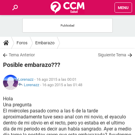
MENU
INICIO
FOROS
Foros
Embarazo
SALUD
Tema Anterior
Siguiente Tema
Posible embarazo???
FAMILIA
Lorenazz
- 16 ago 2015 a las 00:01
NUTRICIÓN
Lorenazz
-
16 ago 2015 a las 01:48
Hola
BIENESTAR
Una pregunta
El miércoles pasado como a las 6 de la tarde
SEXUALIDAD
aproximadamente tuve sexo anal con mi novio, el eyaculo
dentro de mi obvio en el recto, pero yo estaba en el ultimo
día de mi periodo es decir aun había sangrado. Ayer a medio
GLOSARIO
día tome la postday creen que este embarazada? Ayudenme