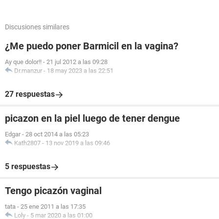
Discusiones similares
¿Me puedo poner Barmicil en la vagina?
Ay que dolor!!
-
21 jul 2012 a las 09:28
Dr.manzur
-
18 may 2023 a las 22:51
27 respuestas
picazon en la piel luego de tener dengue
Edgar
-
28 oct 2014 a las 05:23
Kath2807
-
13 nov 2019 a las 09:46
5 respuestas
Tengo picazón vaginal
tata
-
25 ene 2011 a las 17:35
Loly
-
5 mar 2020 a las 01:00