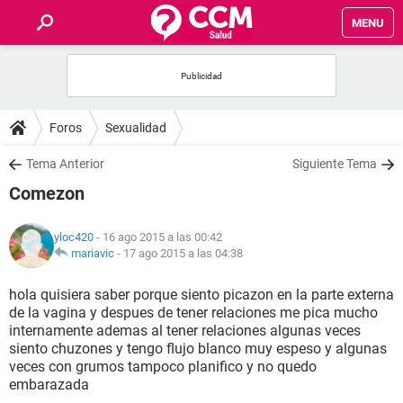
MENU
INICIO
FOROS
Foros
Sexualidad
SALUD
Tema Anterior
Siguiente Tema
Comezon
FAMILIA
yloc420
- 16 ago 2015 a las 00:42
NUTRICIÓN
mariavic
-
17 ago 2015 a las 04:38
hola quisiera saber porque siento picazon en la parte externa
BIENESTAR
de la vagina y despues de tener relaciones me pica mucho
internamente ademas al tener relaciones algunas veces
SEXUALIDAD
siento chuzones y tengo flujo blanco muy espeso y algunas
veces con grumos tampoco planifico y no quedo
embarazada
GLOSARIO