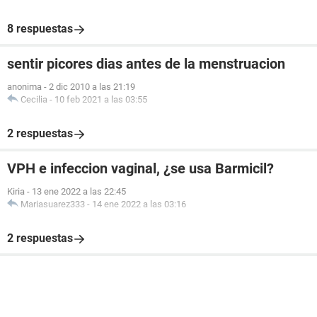
8 respuestas
sentir picores dias antes de la menstruacion
anonima
-
2 dic 2010 a las 21:19
Cecilia
-
10 feb 2021 a las 03:55
2 respuestas
VPH e infeccion vaginal, ¿se usa Barmicil?
Kiria
-
13 ene 2022 a las 22:45
Mariasuarez333
-
14 ene 2022 a las 03:16
2 respuestas