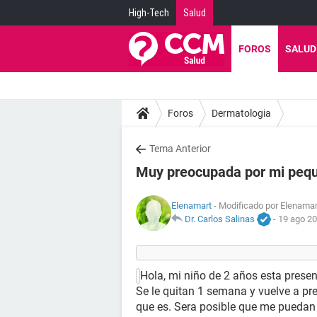
High-Tech
Salud
FOROS
SALUD
Foros
Dermatologia
Tema Anterior
Muy preocupada por mi peq
Elenamart
- Modificado por Elenamar
Dr. Carlos Salinas
-
19 ago 20
Hola, mi niño de 2 años esta prese
Se le quitan 1 semana y vuelve a pr
que es. Sera posible que me puedan