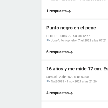
1 respuesta
Punto negro en el pene
HERTER
-
8 nov 2015 a las 12:57
JoseAntonioprieto
-
7 jul 2023 a las 07:21
6 respuestas
16 años y me mide 17 cm. E
Samuel
-
2 abr 2020 a las 03:00
Nat20083
-
1 nov 2021 a las 21:26
4 respuestas