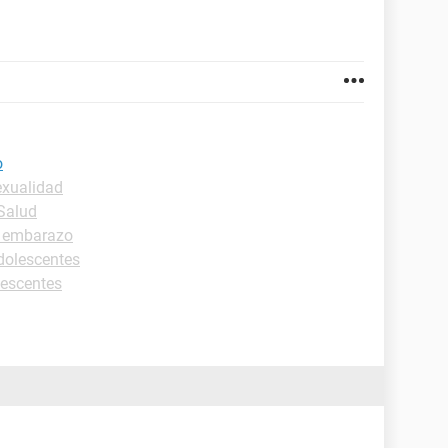
o
exualidad
-Salud
 embarazo
dolescentes
lescentes