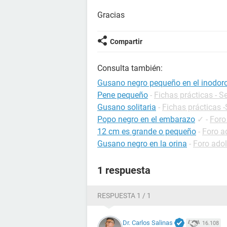
Gracias
Compartir
Consulta también:
Gusano negro pequeño en el inodor
Pene pequeño
-
Fichas prácticas - S
Gusano solitaria
-
Fichas prácticas 
Popo negro en el embarazo
✓
-
Foro
12 cm es grande o pequeño
-
Foro a
Gusano negro en la orina
-
Foro ado
1 respuesta
RESPUESTA 1 / 1
Dr. Carlos Salinas
16.108