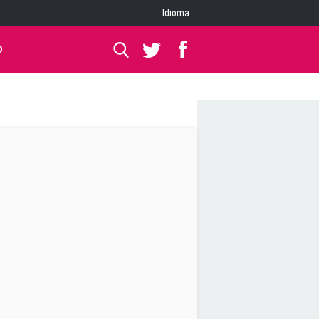
Idioma
O