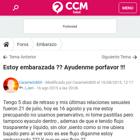
MENU
INICIO
FOROS
Foros
Embarazo
SALUD
Tema Anterior
Siguiente Tema
Estoy embarazada ?? Ayudenme porfavor !!!
FAMILIA
Caramelo800
- Modificado por Caramelo800 el 16/08/2015, 12:17
NUTRICIÓN
LJeri
-
16 ago 2015 a las 20:06
Tengo 5 dias de retraso y mis últimas relaciones sexuales
BIENESTAR
fueron 21 de julio, hoy es 16 agosto y ya me estoy
precupando no usamos perservativo, ni tome pastillas pero
SEXUALIDAD
tampoco eyaculo dentro , ademas de que e tenido flujo
trasparente y liquido, sin olor ,siento como si me ubiera
bajado pero al ver solo es ese flujo diganme estoy
GLOSARIO
embarazada ??? Y que es ese flujo ??