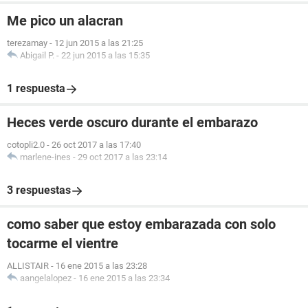
Me pico un alacran
terezamay
-
12 jun 2015 a las 21:25
Abigail P.
-
22 jun 2015 a las 15:35
1 respuesta
Heces verde oscuro durante el embarazo
cotopli2.0
-
26 oct 2017 a las 17:40
marlene-ines
-
29 oct 2017 a las 23:14
3 respuestas
como saber que estoy embarazada con solo
tocarme el vientre
ALLISTAIR
-
16 ene 2015 a las 23:28
aangelalopez
-
16 ene 2015 a las 23:34