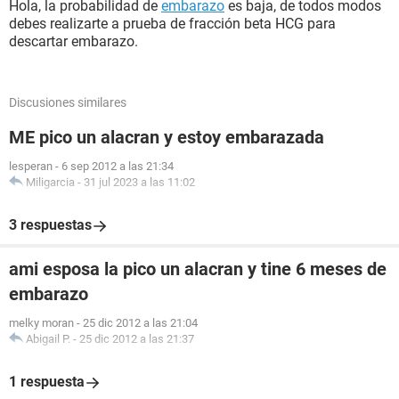
Hola, la probabilidad de
embarazo
es baja, de todos modos
debes realizarte a prueba de fracción beta HCG para
descartar embarazo.
Discusiones similares
ME pico un alacran y estoy embarazada
lesperan
-
6 sep 2012 a las 21:34
Miligarcia
-
31 jul 2023 a las 11:02
3 respuestas
ami esposa la pico un alacran y tine 6 meses de
embarazo
melky moran
-
25 dic 2012 a las 21:04
Abigail P.
-
25 dic 2012 a las 21:37
1 respuesta