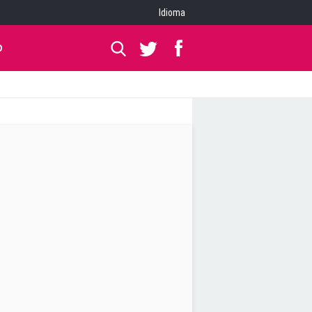
Idioma
O