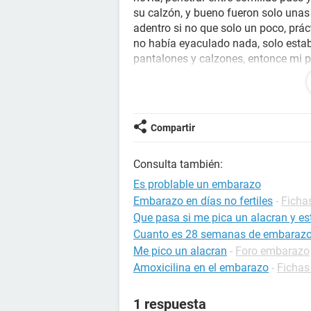
su calzón, y bueno fueron solo unas
adentro si no que solo un poco, prác
no había eyaculado nada, solo estab
pantalones y calzones, entonce mi 
otra pregunta es que si realmente e
ambos con ropa, pues la ultima vez
pantalones y ropa interior y yo eyac
acto, pero luego que terminamos me 
Compartir
manchada, casi nada, ayuda por favo
toma pastillas anticonceptivas pero
Consulta también:
ayuda por favor gracias y saludos d
Es problable un embarazo
Embarazo en días no fertiles
-
Ficha
Que pasa si me pica un alacran y 
Cuanto es 28 semanas de embaraz
Me pico un alacran
-
Foro embarazo
Amoxicilina en el embarazo
-
Fichas
1 respuesta