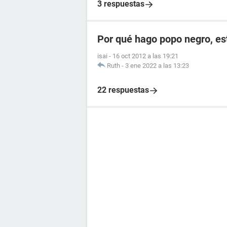
3 respuestas
Por qué hago popo negro, e
isai
-
16 oct 2012 a las 19:21
Ruth
-
3 ene 2022 a las 13:23
22 respuestas