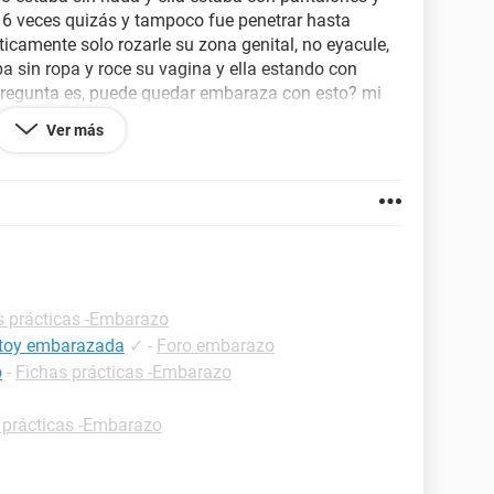
 6 veces quizás y tampoco fue penetrar hasta
ticamente solo rozarle su zona genital, no eyacule,
a sin ropa y roce su vagina y ella estando con
pregunta es, puede quedar embaraza con esto? mi
l riesgo de embarazo es nulo cuando pasa esto
Ver más
 estamos fingiendo tener sexo con ropa, ambos
ule y ella se quedo un tiempo arriba mio siguiendo el
revise el pantalón y lo tenia solo un poco
r nos dejarían bastantes tranquilos, ella también
 hace unas 3 semanas atrás se le olvido tomar una.
esde Chile.
s prácticas -Embarazo
estoy embarazada
✓
-
Foro embarazo
o
-
Fichas prácticas -Embarazo
 prácticas -Embarazo