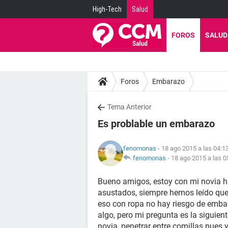
High-Tech
Salud
FOROS
SALUD
Foros
Embarazo
Tema Anterior
Es problable un embarazo
fenomonas
- 18 ago 2015 a las 04:1
fenomonas
-
18 ago 2015 a las 0
Bueno amigos, estoy con mi novia h
asustados, siempre hemos leído que 
eso con ropa no hay riesgo de emb
algo, pero mi pregunta es la siguie
novia, penetrar entre comillas pues 