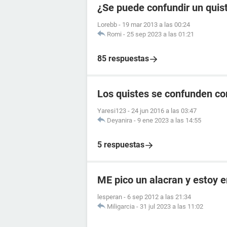
¿Se puede confundir un quis
Lorebb
-
19 mar 2013 a las 00:24
Romi
-
25 sep 2023 a las 01:21
85 respuestas
Los quistes se confunden c
Yaresi123
-
24 jun 2016 a las 03:47
Deyanira
-
9 ene 2023 a las 14:55
5 respuestas
ME pico un alacran y estoy
lesperan
-
6 sep 2012 a las 21:34
Miligarcia
-
31 jul 2023 a las 11:02