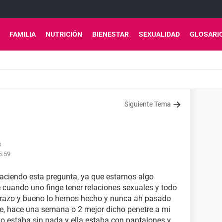
FAMILIA
NUTRICIÓN
BIENESTAR
SEXUALIDAD
GLOSARI
Siguiente Tema
3
5:59
aciendo esta pregunta, ya que estamos algo
cuando uno finge tener relaciones sexuales y todo
arazo y bueno lo hemos hecho y nunca ah pasado
nte, hace una semana o 2 mejor dicho penetre a mi
yo estaba sin nada y ella estaba con pantalones y