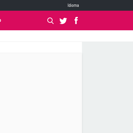
Idioma
O