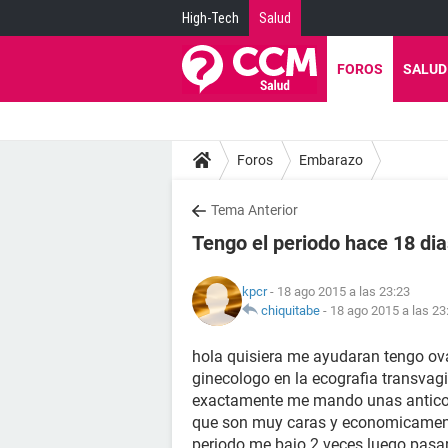
High-Tech
Salud
FOROS
SALUD
Foros
Embarazo
Tema Anterior
Tengo el periodo hace 18 dia
kpcr
- 18 ago 2015 a las 23:23
chiquitabe
-
18 ago 2015 a las 23
hola quisiera me ayudaran tengo ova
ginecologo en la ecografia transva
exactamente me mando unas antico
que son muy caras y economicamente
periodo me bajo 2 veces luego pas