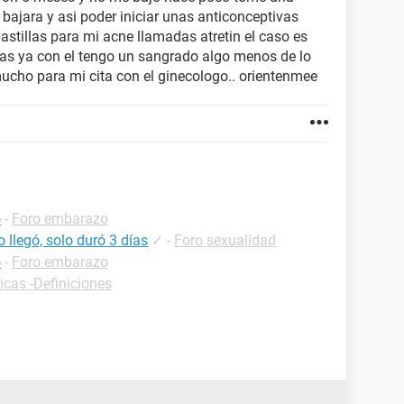
bajara y asi poder iniciar unas anticonceptivas
stillas para mi acne llamadas atretin el caso es
ias ya con el tengo un sangrado algo menos de lo
ucho para mi cita con el ginecologo.. orientenmee
o
-
Foro embarazo
 llegó, solo duró 3 días
✓
-
Foro sexualidad
o
-
Foro embarazo
icas -Definiciones