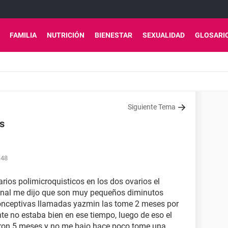
FAMILIA
NUTRICIÓN
BIENESTAR
SEXUALIDAD
GLOSARI
Siguiente Tema
s
:48
rios polimicroquisticos en los dos ovarios el
ginal me dijo que son muy pequeños diminutos
nceptivas llamadas yazmin las tome 2 meses por
 no estaba bien en ese tiempo, luego de eso el
aron 5 meses y no me bajo hace poco tome una