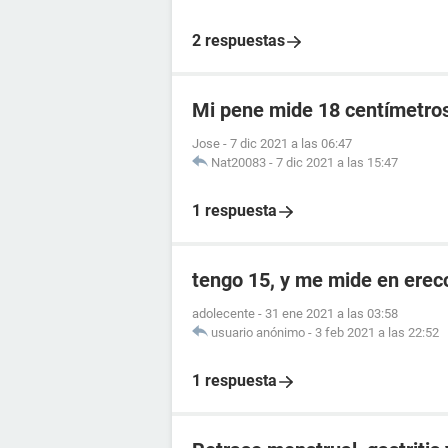
2 respuestas
Mi pene mide 18 centímetro
Jose
-
7 dic 2021 a las 06:47
Nat20083
-
7 dic 2021 a las 15:47
1 respuesta
tengo 15, y me mide en ere
adolecente
-
31 ene 2021 a las 03:58
usuario anónimo
-
3 feb 2021 a las 22:52
1 respuesta