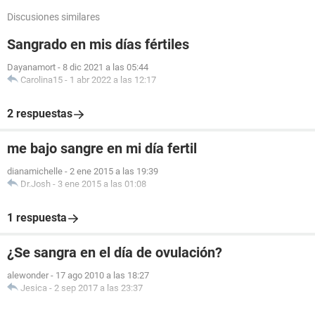
Discusiones similares
Sangrado en mis días fértiles
Dayanamort
-
8 dic 2021 a las 05:44
Carolina15
-
1 abr 2022 a las 12:17
2 respuestas
me bajo sangre en mi día fertil
dianamichelle
-
2 ene 2015 a las 19:39
Dr.Josh
-
3 ene 2015 a las 01:08
1 respuesta
¿Se sangra en el día de ovulación?
alewonder
-
17 ago 2010 a las 18:27
Jesica
-
2 sep 2017 a las 23:37