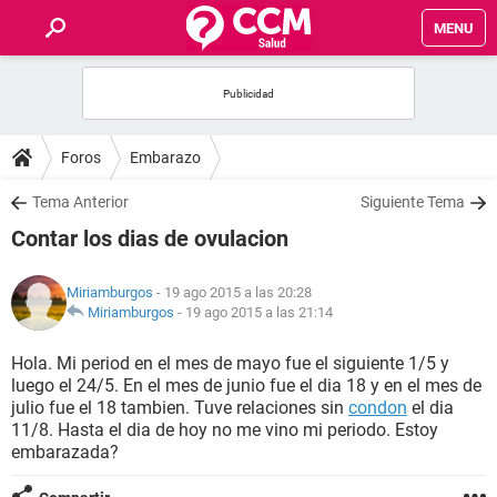
MENU
INICIO
FOROS
Foros
Embarazo
SALUD
Tema Anterior
Siguiente Tema
Contar los dias de ovulacion
FAMILIA
Miriamburgos
- 19 ago 2015 a las 20:28
NUTRICIÓN
Miriamburgos
-
19 ago 2015 a las 21:14
Hola. Mi period en el mes de mayo fue el siguiente 1/5 y
BIENESTAR
luego el 24/5. En el mes de junio fue el dia 18 y en el mes de
julio fue el 18 tambien. Tuve relaciones sin
condon
el dia
SEXUALIDAD
11/8. Hasta el dia de hoy no me vino mi periodo. Estoy
embarazada?
GLOSARIO