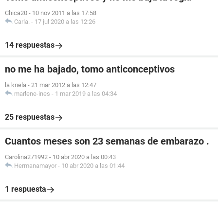
Chica20
-
10 nov 2011 a las 17:58
Carla.
-
17 jul 2020 a las 12:26
14 respuestas
no me ha bajado, tomo anticonceptivos
la knela
-
21 mar 2012 a las 12:47
marlene-ines
-
1 mar 2019 a las 04:34
25 respuestas
Cuantos meses son 23 semanas de embarazo .
Carolina271992
-
10 abr 2020 a las 00:43
Hermanamayor
-
10 abr 2020 a las 01:44
1 respuesta