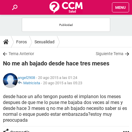
MENU
INICIO
FOROS
Foros
Sexualidad
SALUD
Tema Anterior
Siguiente Tema
No me ah bajado desde hace tres meses
FAMILIA
angel2908
- 20 ago 2015 a las 01:24
NUTRICIÓN
Matricista
-
20 ago 2015 a las 05:23
desde hace un año tengon puesto el implanon los meses
BIENESTAR
despues de que me lo puse me bajaba dos veces al mes y
desde hace 3 meses q no me ah bajado necesito saber si es
SEXUALIDAD
normal o esque puedo estar embarazada?estoy muy
preocupada
GLOSARIO