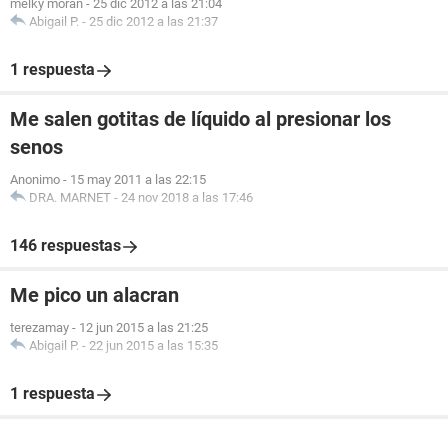
melky moran
-
25 dic 2012 a las 21:04
Abigail P.
-
25 dic 2012 a las 21:37
1 respuesta
Me salen gotitas de líquido al presionar los
senos
Anonimo
-
15 may 2011 a las 22:15
DRA. MARNET
-
24 nov 2018 a las 17:46
146 respuestas
Me pico un alacran
terezamay
-
12 jun 2015 a las 21:25
Abigail P.
-
22 jun 2015 a las 15:35
1 respuesta