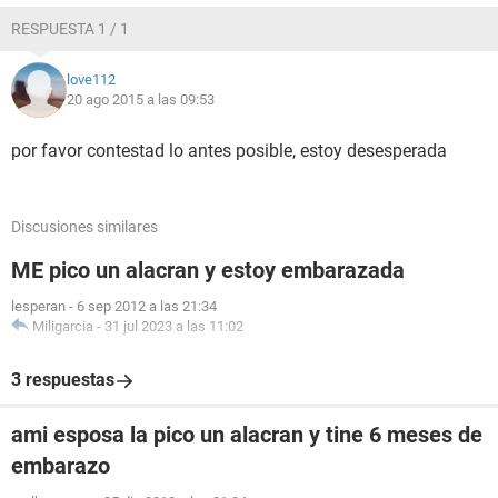
RESPUESTA 1 / 1
love112
20 ago 2015 a las 09:53
por favor contestad lo antes posible, estoy desesperada
Discusiones similares
ME pico un alacran y estoy embarazada
lesperan
-
6 sep 2012 a las 21:34
Miligarcia
-
31 jul 2023 a las 11:02
3 respuestas
ami esposa la pico un alacran y tine 6 meses de
embarazo