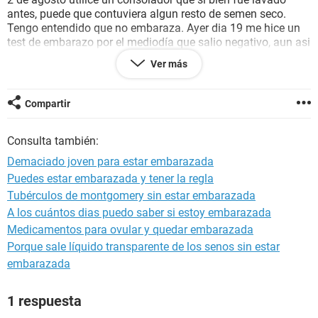
antes, puede que contuviera algun resto de semen seco.
Tengo entendido que no embaraza. Ayer dia 19 me hice un
test de embarazo por el mediodía que salio negativo, aun asi
sigo muy nerviosa pues no se si sera un falso negativo ya
Ver más
que no fue con la primera orina de la mañana. Que
probabilidad tengo de embarazo, un saludo y gracias.
Compartir
Consulta también:
Demaciado joven para estar embarazada
Puedes estar embarazada y tener la regla
Tubérculos de montgomery sin estar embarazada
A los cuántos dias puedo saber si estoy embarazada
Medicamentos para ovular y quedar embarazada
Porque sale líquido transparente de los senos sin estar
embarazada
1 respuesta