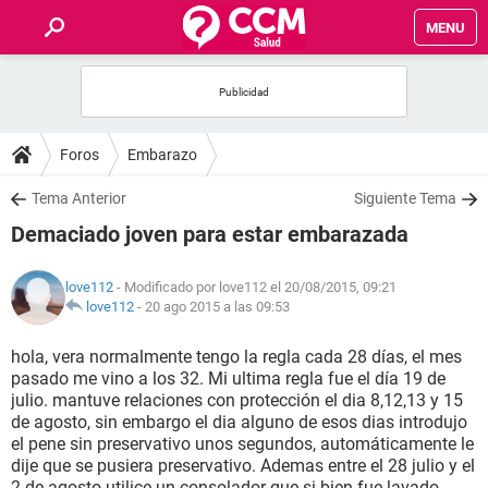
MENU
INICIO
FOROS
Foros
Embarazo
SALUD
Tema Anterior
Siguiente Tema
Demaciado joven para estar embarazada
FAMILIA
love112
- Modificado por love112 el 20/08/2015, 09:21
NUTRICIÓN
love112
-
20 ago 2015 a las 09:53
hola, vera normalmente tengo la regla cada 28 días, el mes
BIENESTAR
pasado me vino a los 32. Mi ultima regla fue el día 19 de
julio. mantuve relaciones con protección el dia 8,12,13 y 15
SEXUALIDAD
de agosto, sin embargo el dia alguno de esos dias introdujo
el pene sin preservativo unos segundos, automáticamente le
dije que se pusiera preservativo. Ademas entre el 28 julio y el
GLOSARIO
2 de agosto utilice un consolador que si bien fue lavado