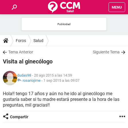
MENU
INICIO
FOROS
Foros
Salud
SALUD
Tema Anterior
Siguiente Tema
Visita al ginecólogo
FAMILIA
dudas98
- 20 ago 2015 a las 14:59
NUTRICIÓN
rosariojime
-
1 sep 2015 a las 09:07
Hola!! tengo 17 años y aún no he ido al ginecólogo me
BIENESTAR
gustaría saber si tu madre estará presente a la hora de las
preguntas, mil gracias!!
SEXUALIDAD
Compartir
GLOSARIO