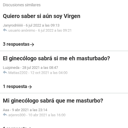
Discusiones similares
Quiero saber si aún soy Virgen
Janyrodriiiiiii
-
6 jul 2022 a las 09:13
usuario anónimo
-
6 jul 2022 a las 09:21
3 respuestas
El ginecólogo sabrá si me eh masturbado?
Luzpineda
-
28 jul 2021 a las 08:47
Matias2202
-
12 oct 2021 a las 04:00
1 respuesta
Mi ginecólogo sabrá que me masturbo?
Aaa
-
9 abr 2021 a las 23:14
arjenro300
-
10 abr 2021 a las 16:00