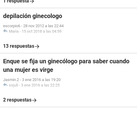
1 respuesta
depilación ginecologo
escorpio6
-
28 nov 2012 a las 22:44
Maria
-
15 oct 2018 a las 04:59
13 respuestas
Enque se fija un ginecólogo para saber cuando
una mujer es virge
Jasmin.2
-
3 ene 2016 a las 19:20
ssjuli
-
3 ene 2016 a las 22:25
2 respuestas