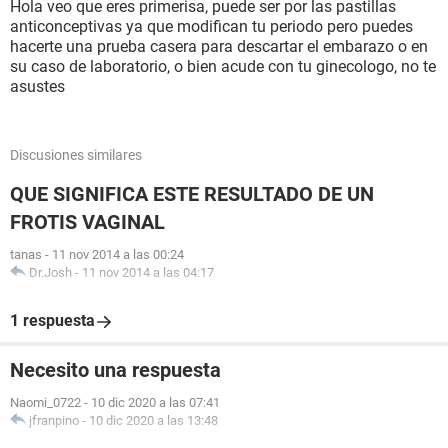
Hola veo que eres primerisa, puede ser por las pastillas
anticonceptivas ya que modifican tu periodo pero puedes
hacerte una prueba casera para descartar el embarazo o en
su caso de laboratorio, o bien acude con tu ginecologo, no te
asustes
Discusiones similares
QUE SIGNIFICA ESTE RESULTADO DE UN
FROTIS VAGINAL
tanas
-
11 nov 2014 a las 00:24
Dr.Josh
-
11 nov 2014 a las 04:17
1 respuesta
Necesito una respuesta
Naomi_0722
-
10 dic 2020 a las 07:41
jfranpino
-
10 dic 2020 a las 13:48