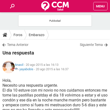
MENU
INICIO
FOROS
Foros
Embarazo
SALUD
Tema Anterior
Siguiente Tema
Una respuesta
FAMILIA
Anasil
- 20 ago 2015 a las 16:13
NUTRICIÓN
yayabobis
-
20 ago 2015 a las 16:37
Hola,
BIENESTAR
Necesito una respuesta urgente.
El día 10 estuve con mi novio no nos cuidamos entonces me
SEXUALIDAD
tome las pastillas postday el día 18 volvimos a estar y el uso
condón y ese día en la noche manche marrón pero bastante
y empece como sí fuera mi mestruacion duro 5-6 días y este
GLOSARIO
mes no me ha llegado y esto preocupada!!!!!!