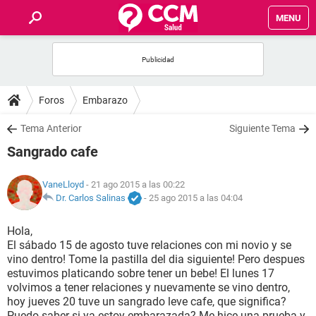
MENU
INICIO
FOROS
Foros
Embarazo
SALUD
Tema Anterior
Siguiente Tema
Sangrado cafe
FAMILIA
VaneLloyd
- 21 ago 2015 a las 00:22
NUTRICIÓN
Dr. Carlos Salinas
-
25 ago 2015 a las 04:04
Hola,
BIENESTAR
El sábado 15 de agosto tuve relaciones con mi novio y se
vino dentro! Tome la pastilla del dia siguiente! Pero despues
SEXUALIDAD
estuvimos platicando sobre tener un bebe! El lunes 17
volvimos a tener relaciones y nuevamente se vino dentro,
hoy jueves 20 tuve un sangrado leve cafe, que significa?
GLOSARIO
Puedo saber si ya estoy embarazada? Me hice una prueba y