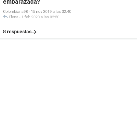
embarazada?
Colombiana98
-
15 nov 2019 a las 02:40
Elena
-
1 feb 2023 a las 02:50
8 respuestas