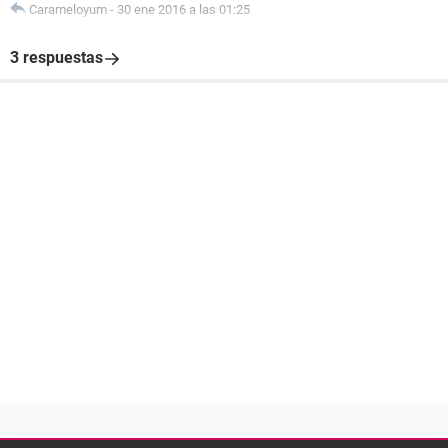
Carameloyum
-
30 ene 2016 a las 01:25
3 respuestas