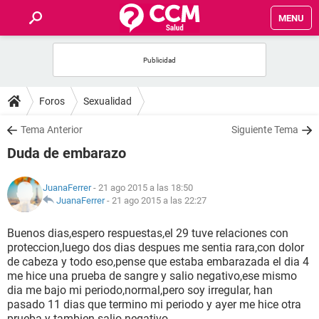
MENU
INICIO
FOROS
Foros
Sexualidad
SALUD
Tema Anterior
Siguiente Tema
Duda de embarazo
FAMILIA
JuanaFerrer
- 21 ago 2015 a las 18:50
NUTRICIÓN
JuanaFerrer
-
21 ago 2015 a las 22:27
Buenos dias,espero respuestas,el 29 tuve relaciones con
BIENESTAR
proteccion,luego dos dias despues me sentia rara,con dolor
de cabeza y todo eso,pense que estaba embarazada el dia 4
SEXUALIDAD
me hice una prueba de sangre y salio negativo,ese mismo
dia me bajo mi periodo,normal,pero soy irregular, han
pasado 11 dias que termino mi periodo y ayer me hice otra
GLOSARIO
prueba y tambien salio negativo