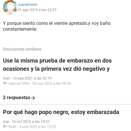
JuanaFerrer
21 ago 2015 a las 22:27
Y porque siento como el vientre apretado,y voy baño
constantemente
Discusiones similares
Use la misma prueba de embarazo en dos
ocasiones y la primera vez dió negativo y
Dan
-
13 sep 2021 a las 02:19
marsan1990
-
28 sep 2023 a las 09:26
2 respuestas
Por qué hago popo negro, estoy embarazada
isai
-
16 oct 2012 a las 19:21
Ruth
-
3 ene 2022 a las 13:23