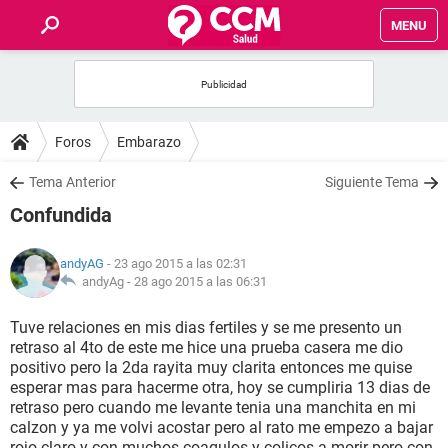
MENU
INICIO
FOROS
Foros
Embarazo
SALUD
Tema Anterior
Siguiente Tema
Confundida
FAMILIA
andyAG
- 23 ago 2015 a las 02:31
NUTRICIÓN
andyAg -
28 ago 2015 a las 06:31
Tuve relaciones en mis dias fertiles y se me presento un
BIENESTAR
retraso al 4to de este me hice una prueba casera me dio
positivo pero la 2da rayita muy clarita entonces me quise
SEXUALIDAD
esperar mas para hacerme otra, hoy se cumpliria 13 dias de
retraso pero cuando me levante tenia una manchita en mi
calzon y ya me volvi acostar pero al rato me empezo a bajar
GLOSARIO
rojo claro y con muchos coagulos y colicos a morir pero con