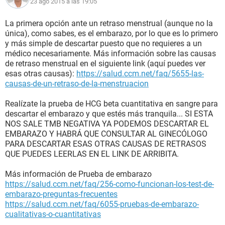
23 ago 2015 a las 19:05
La primera opción ante un retraso menstrual (aunque no la
única), como sabes, es el embarazo, por lo que es lo primero
y más simple de descartar puesto que no requieres a un
médico necesariamente. Más información sobre las causas
de retraso menstrual en el siguiente link (aquí puedes ver
esas otras causas):
https://salud.ccm.net/faq/5655-las-
causas-de-un-retraso-de-la-menstruacion
Realízate la prueba de HCG beta cuantitativa en sangre para
descartar el embarazo y que estés más tranquila... SI ESTA
NOS SALE TMB NEGATIVA YA PODEMOS DESCARTAR EL
EMBARAZO Y HABRÁ QUE CONSULTAR AL GINECÓLOGO
PARA DESCARTAR ESAS OTRAS CAUSAS DE RETRASOS
QUE PUEDES LEERLAS EN EL LINK DE ARRIBITA.
Más información de Prueba de embarazo
https://salud.ccm.net/faq/256-como-funcionan-los-test-de-
embarazo-preguntas-frecuentes
https://salud.ccm.net/faq/6055-pruebas-de-embarazo-
cualitativas-o-cuantitativas