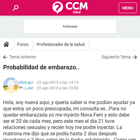
MENU
INICIO
FOROS
Foros
Profesionales de la salud
SALUD
Tema Anterior
Siguiente Tema
Probabilidad de embarazo..
FAMILIA
eliskap1
- 23 ago 2015 a las 14:13
NUTRICIÓN
LJeri
-
23 ago 2015 a las 23:50
Hola, soy nueva aqui, y quería saber si me podían ayudar ya
BIENESTAR
que estoy un poco preocupada, mi consulta es...Para no
quedar embarazada yo me inyecto Nova Fem y esto debe
SEXUALIDAD
ser el 20 de cada mes, pero este mes el día 21 tuve
relaciones sexuales y recién hoy me podré inyectar. La
matrona me dijo que se podía hasta 2 días después
GLOSARIO
inyectarse o 2 dias antes de la fecha establecida...Como ven