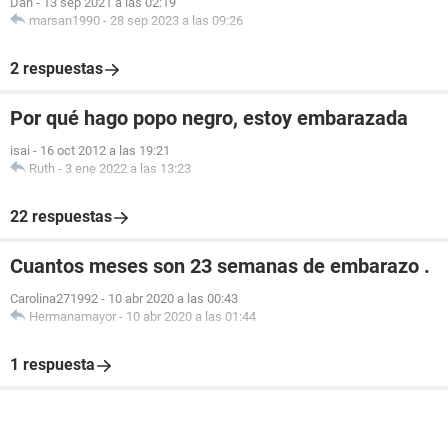
Dan
-
13 sep 2021 a las 02:19
marsan1990
-
28 sep 2023 a las 09:26
2 respuestas
Por qué hago popo negro, estoy embarazada
isai
-
16 oct 2012 a las 19:21
Ruth
-
3 ene 2022 a las 13:23
22 respuestas
Cuantos meses son 23 semanas de embarazo .
Carolina271992
-
10 abr 2020 a las 00:43
Hermanamayor
-
10 abr 2020 a las 01:44
1 respuesta