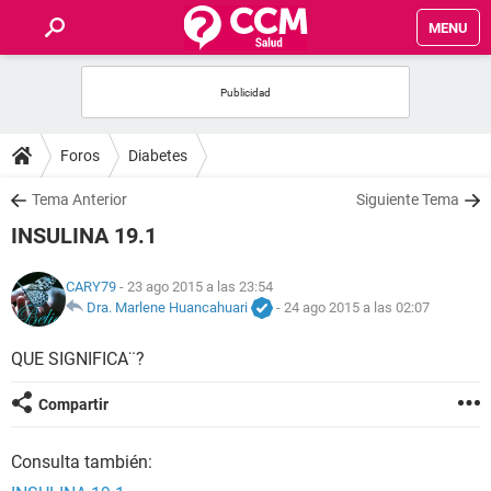
MENU
INICIO
FOROS
Foros
Diabetes
SALUD
Tema Anterior
Siguiente Tema
INSULINA 19.1
FAMILIA
CARY79
- 23 ago 2015 a las 23:54
NUTRICIÓN
Dra. Marlene Huancahuari
-
24 ago 2015 a las 02:07
QUE SIGNIFICA¨?
BIENESTAR
Compartir
SEXUALIDAD
Consulta también:
GLOSARIO