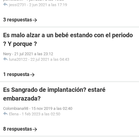
jessi2731
-
2 jun 2021 a las 17:19
3 respuestas
Es malo alzar a un bebé estando con el periodo
? Y porque ?
Nery
-
21 jul 2021 a las 23:12
luna20122
-
22 jul 2021 a las 04:43
1 respuesta
Es Sangrado de implantación? estaré
embarazada?
Colombiana98
-
15 nov 2019 a las 02:40
Elena
-
1 feb 2023 a las 02:50
8 respuestas