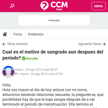
MENU
INICIO
FOROS
Foros
Embarazo
SALUD
Tema Anterior
Siguiente Tema
Cual es el motivo de sangrado aun despues del
FAMILIA
periodo?
Resuelto
NUTRICIÓN
mauro
- 24 ago 2015 a las 06:37
mauro -
24 ago 2015 a las 07:03
BIENESTAR
Hola,
Hola soy mauro el día de hoy estuve con mi novia,
SEXUALIDAD
estuvimos teniendo relaciones sexuales, la pregunte es, que
pocibilidad hay de que le baje sangre después de a ver
terminado el periodo de menstruación. Ella termino el
GLOSARIO