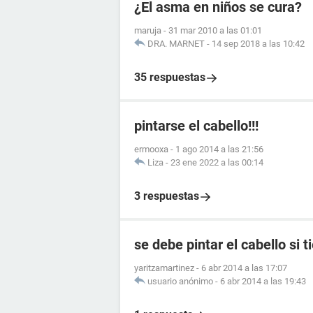
¿El asma en niños se cura?
maruja
-
31 mar 2010 a las 01:01
DRA. MARNET
-
14 sep 2018 a las 10:42
35 respuestas
pintarse el cabello!!!
ermooxa
-
1 ago 2014 a las 21:56
Liza
-
23 ene 2022 a las 00:14
3 respuestas
se debe pintar el cabello si t
yaritzamartinez
-
6 abr 2014 a las 17:07
usuario anónimo
-
6 abr 2014 a las 19:43