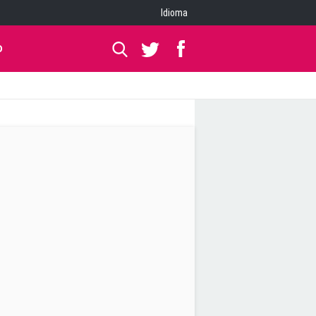
Idioma
O