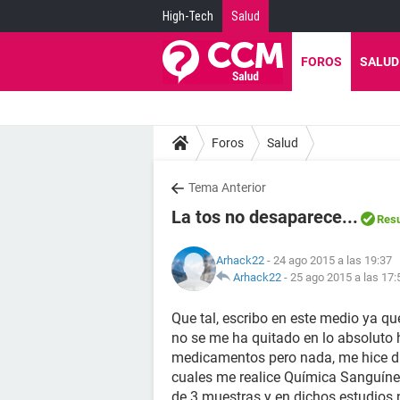
High-Tech
Salud
FOROS
SALUD
Foros
Salud
Tema Anterior
La tos no desaparece...
Resu
Arhack22
- 24 ago 2015 a las 19:37
Arhack22
-
25 ago 2015 a las 17:
Que tal, escribo en este medio ya q
no se me ha quitado en lo absoluto 
medicamentos pero nada, me hice di
cuales me realice Química Sanguínea
de 3 muestras y en dichos estudios n