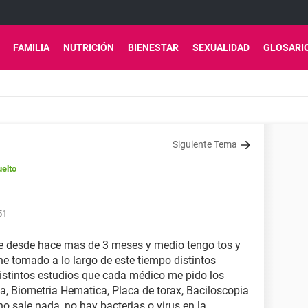
FAMILIA
NUTRICIÓN
BIENESTAR
SEXUALIDAD
GLOSARI
Siguiente Tema
elto
51
ue desde hace mas de 3 meses y medio tengo tos y
he tomado a lo largo de este tiempo distintos
stintos estudios que cada médico me pido los
, Biometria Hematica, Placa de torax, Baciloscopia
o sale nada, no hay bacterias o virus en la