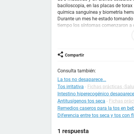
baciloscopia, en las placas de torax 
química sanguínea y biometría hemat
Durante un mes he estado tomando I
tiempo los síntomas comenzaron a d
economicos me fue imposible compr
tomarlas y los sintomas volvieron, 
suspendí que siguiera con el tratam
ratos regresan igual, ahora siento 
Compartir
terminar de amolarla.
Consulta también:
Estoy desesperado no se que hacer
imposibilitando trabajar (soy saxofo
La tos no desaparece...
¿que puedo tener? o si a alguien le
Tos irritativa
-
Fichas prácticas -Sal
Intestino hiperecogénico desaparec
Antitusígenos tos seca
-
Fichas práct
Remedios caseros para la tos en be
Diferencia entre tos seca y tos con 
1 respuesta