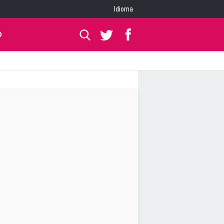
Idioma
O