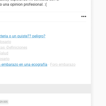
 una opinion profesional. :(
teria o un quiste?? peligro?
losario
cas -Definiciones
Salud
osario
n embarazo en una ecografía
-
Foro embarazo
29.005