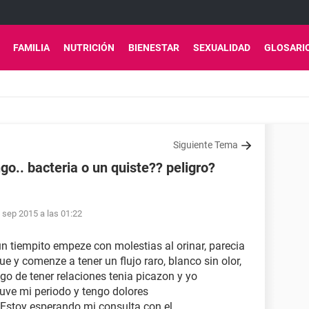
FAMILIA
NUTRICIÓN
BIENESTAR
SEXUALIDAD
GLOSARI
Siguiente Tema
go.. bacteria o un quiste?? peligro?
 sep 2015 a las 01:22
n tiempito empeze con molestias al orinar, parecia
ue y comenze a tener un flujo raro, blanco sin olor,
go de tener relaciones tenia picazon y yo
uve mi periodo y tengo dolores
Estoy esperando mi consulta con el