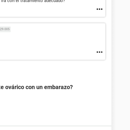
 ira con el tratamiento adecuado?
29.005
te ovárico con un embarazo?