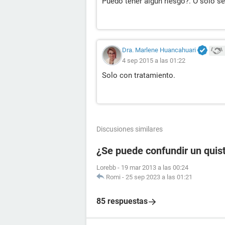
Puedo tener algun riesgo?. O solo se
Dra. Marlene Huancahuari
4 sep 2015 a las 01:22
Solo con tratamiento.
Discusiones similares
¿Se puede confundir un quis
Lorebb
-
19 mar 2013 a las 00:24
Romi
-
25 sep 2023 a las 01:21
85 respuestas