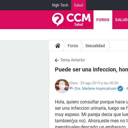
High-Tech
Salud
FOROS
SALUD
Foros
Sexualidad
Tema Anterior
Puede ser una infeccion, hon
Clara
- 25 ago 2015 a las 00:20
Dra. Marlene Huancahuari
-
4
Hola, quiero consultar porque hace u
ser una infeccion urinaria, luego se f
muy espeso. Mi pareja decia que lue
tambien(ya no). Ahora,este mes no t
menstruales,descarto un embarazo. 