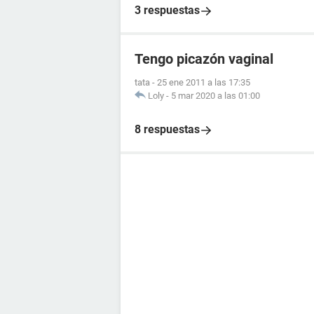
3 respuestas
Tengo picazón vaginal
tata
-
25 ene 2011 a las 17:35
Loly
-
5 mar 2020 a las 01:00
8 respuestas