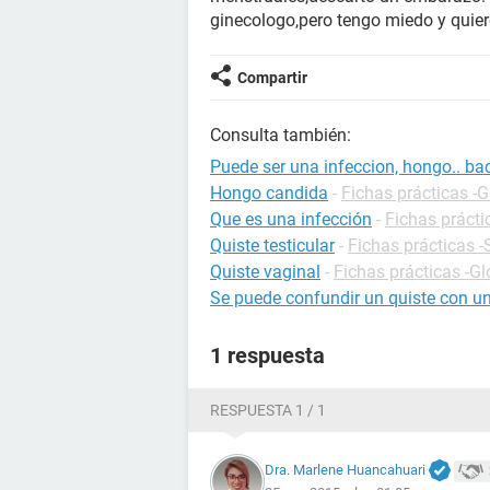
ginecologo,pero tengo miedo y quiero
Compartir
Consulta también:
Puede ser una infeccion, hongo.. bac
Hongo candida
-
Fichas prácticas -G
Que es una infección
-
Fichas prácti
Quiste testicular
-
Fichas prácticas -
Quiste vaginal
-
Fichas prácticas -Gl
Se puede confundir un quiste con u
1 respuesta
RESPUESTA 1 / 1
Dra. Marlene Huancahuari