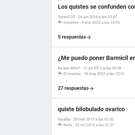
Los quistes se confunden c
Yaresi123
-
24 jun 2016 a las 03:47
Deyanira
-
9 ene 2023 a las 14:55
5 respuestas
¿Me puedo poner Barmicil en
Ay que dolor!!
-
21 jul 2012 a las 09:28
Dr.manzur
-
18 may 2023 a las 22:51
27 respuestas
quiste bilobulado ovarico
rosalby
-
29 mar 2013 a las 02:42
Nelly
-
25 oct 2019 a las 01:27