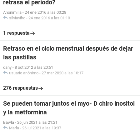
retrasa el periodo?
Anonimilla
-
24 ene 2016 a las 00:28
silviaviho
-
24 ene 2016 a las 01:10
1 respuesta
Retraso en el ciclo menstrual después de dejar
las pastillas
dany
-
8 oct 2012 a las 20:51
usuario anónimo
-
27 mar 2020 a las 10:17
276 respuestas
Se pueden tomar juntos el myo- D chiro inositol
y la metformina
Bawla
-
26 jun 2021 a las 21:21
Marla
-
26 jul 2021 a las 19:37