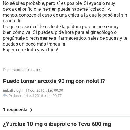
No sé si es probable, pero sí es posible. Si eyaculó muy
cerca del orificio, el semen puede haberse "colado". Al
menos, conozco el caso de una chica a la que le pasó así sin
esperarlo.
Lo que no sé decirte es lo de la píldora porque no sé muy
bien cómo va. Si puedes, pide hora para el ginecólogo o
pregúntale directamente al farmacéutico, sales de dudas y te
quedas un poco más tranquila.
Espero que todo vaya bien!
Discusiones similares
Puedo tomar arcoxia 90 mg con nolotil?
ErikaBalogh
-
14 oct 2016 a las 00:00
Dr.Josh
-
14 oct 2016 a las 00:17
1 respuesta
¿Yurelax 10 mg o ibuprofeno Teva 600 mg