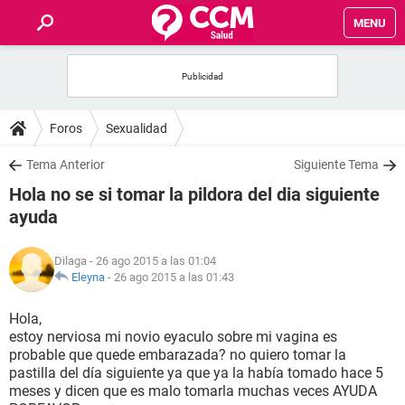
MENU
INICIO
FOROS
Foros
Sexualidad
SALUD
Tema Anterior
Siguiente Tema
Hola no se si tomar la pildora del dia siguiente
FAMILIA
ayuda
NUTRICIÓN
Dilaga
- 26 ago 2015 a las 01:04
Eleyna
-
26 ago 2015 a las 01:43
BIENESTAR
Hola,
estoy nerviosa mi novio eyaculo sobre mi vagina es
SEXUALIDAD
probable que quede embarazada? no quiero tomar la
pastilla del día siguiente ya que ya la había tomado hace 5
meses y dicen que es malo tomarla muchas veces AYUDA
GLOSARIO