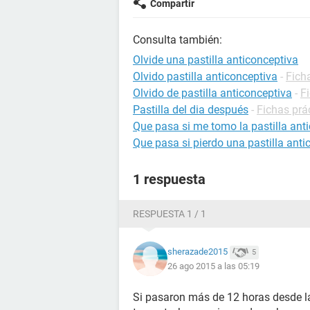
Compartir
Consulta también:
Olvide una pastilla anticonceptiva
Olvido pastilla anticonceptiva
-
Fich
Olvido de pastilla anticonceptiva
-
F
Pastilla del dia después
-
Fichas prá
Que pasa si me tomo la pastilla ant
Que pasa si pierdo una pastilla anti
1 respuesta
RESPUESTA 1 / 1
sherazade2015
5
26 ago 2015 a las 05:19
Si pasaron más de 12 horas desde l