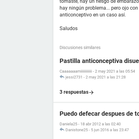
tomaste, hay un riesgo de embarazo.
hay ningún problema... pero ojo con
anticonceptivo en un caso así.
Saludos
Discusiones similares
Pastilla anticonceptiva disue
Caaaaaaamiiiiiiiiiiii
-
2 may 2021 a las 05:54
jessi2731
-
2 may 2021 a las 21:28
3 respuestas
Puedo defecar despues de to
Daniela25
-
18 abr 2012 a las 02:40
Danistone25
-
5 jun 2016 a las 23:47