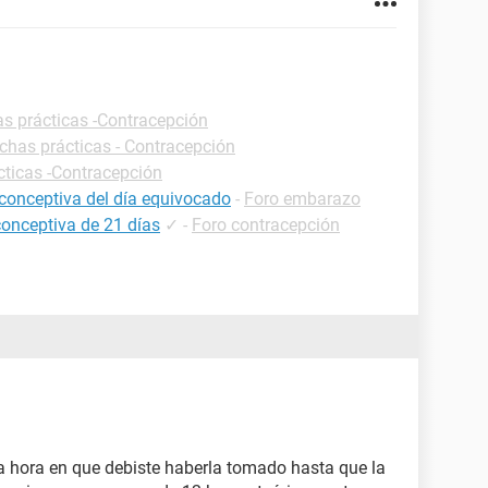
as prácticas -Contracepción
ichas prácticas - Contracepción
cticas -Contracepción
iconceptiva del día equivocado
-
Foro embarazo
conceptiva de 21 días
✓
-
Foro contracepción
a hora en que debiste haberla tomado hasta que la