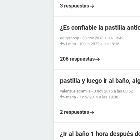
3 respuestas
¿Es confiable la pastilla an
edilysnoop
-
30 nov 2013 a las 13:49
Laura
-
10 jun 2022 a las 19:16
206 respuestas
pastilla y luego ir al baño, a
valenzuelacamila
-
3 nov 2015 a las 00:52
maria
-
7 nov 2015 a las 18:36
2 respuestas
¿Ir al baño 1 hora después de