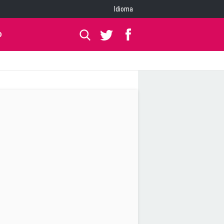
Idioma
O