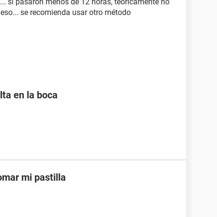
.. si pasaron menos de 12 horas, teóricamente no
 eso... se recomienda usar otro método
lta en la boca
mar mi pastilla