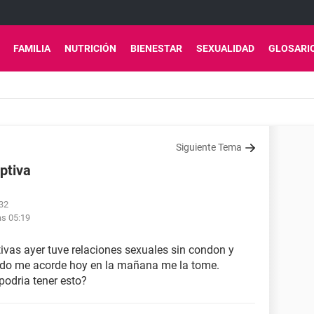
FAMILIA
NUTRICIÓN
BIENESTAR
SEXUALIDAD
GLOSARI
Siguiente Tema
ptiva
:32
as 05:19
ivas ayer tuve relaciones sexuales sin condon y
ando me acorde hoy en la mañana me la tome.
odria tener esto?