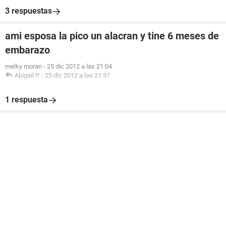
3 respuestas
ami esposa la pico un alacran y tine 6 meses de
embarazo
melky moran
-
25 dic 2012 a las 21:04
Abigail P.
-
25 dic 2012 a las 21:37
1 respuesta