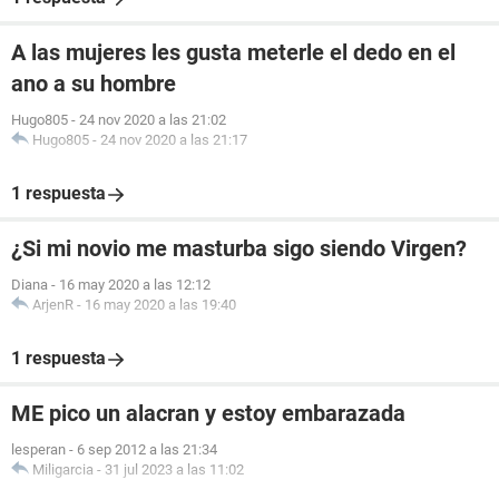
A las mujeres les gusta meterle el dedo en el
ano a su hombre
Hugo805
-
24 nov 2020 a las 21:02
Hugo805
-
24 nov 2020 a las 21:17
1 respuesta
¿Si mi novio me masturba sigo siendo Virgen?
Diana
-
16 may 2020 a las 12:12
ArjenR
-
16 may 2020 a las 19:40
1 respuesta
ME pico un alacran y estoy embarazada
lesperan
-
6 sep 2012 a las 21:34
Miligarcia
-
31 jul 2023 a las 11:02