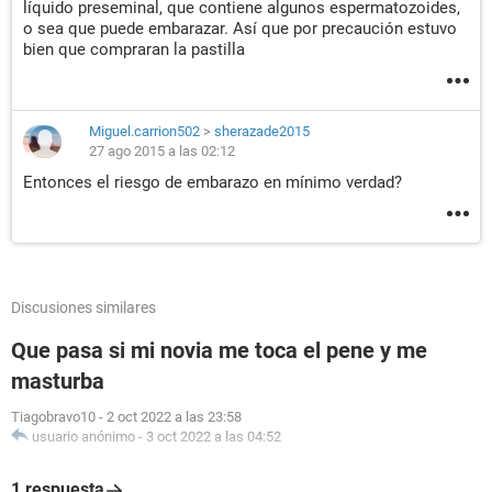
líquido preseminal, que contiene algunos espermatozoides,
o sea que puede embarazar. Así que por precaución estuvo
bien que compraran la pastilla
Miguel.carrion502
>
sherazade2015
27 ago 2015 a las 02:12
Entonces el riesgo de embarazo en mínimo verdad?
Discusiones similares
Que pasa si mi novia me toca el pene y me
masturba
Tiagobravo10
-
2 oct 2022 a las 23:58
usuario anónimo
-
3 oct 2022 a las 04:52
1 respuesta