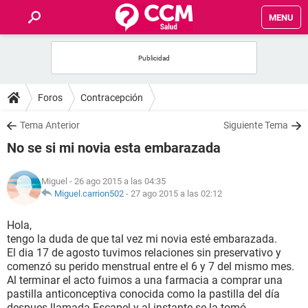
MENU
INICIO
FOROS
Foros
Contracepción
SALUD
Tema Anterior
Siguiente Tema
No se si mi novia esta embarazada
FAMILIA
Miguel
- 26 ago 2015 a las 04:35
NUTRICIÓN
Miguel.carrion502
-
27 ago 2015 a las 02:12
Hola,
BIENESTAR
tengo la duda de que tal vez mi novia esté embarazada.
El dia 17 de agosto tuvimos relaciones sin preservativo y
SEXUALIDAD
comenzó su perido menstrual entre el 6 y 7 del mismo mes.
Al terminar el acto fuimos a una farmacia a comprar una
pastilla anticonceptiva conocida como la pastilla del día
GLOSARIO
despues llamada Escapel y al instante se la tomó.