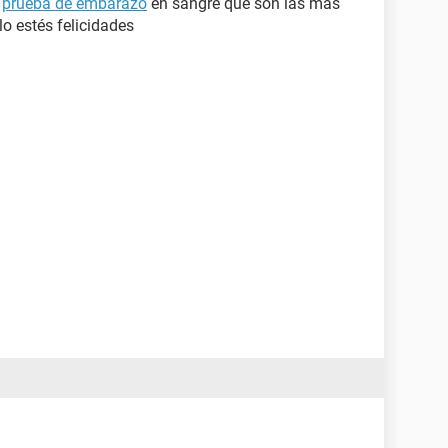
a
prueba de embarazo
en sangre que son las más
o estés felicidades