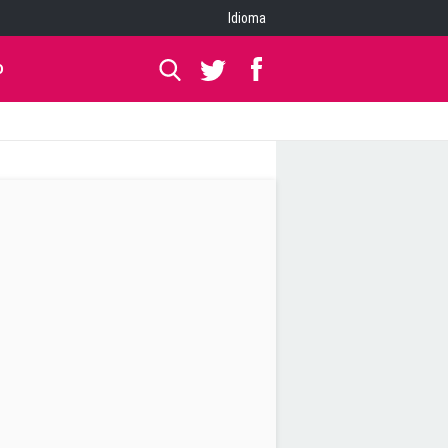
Idioma
O