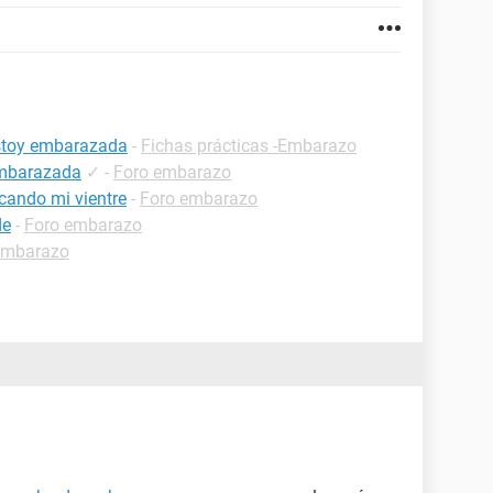
estoy embarazada
-
Fichas prácticas -Embarazo
embarazada
✓
-
Foro embarazo
cando mi vientre
-
Foro embarazo
de
-
Foro embarazo
embarazo