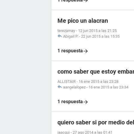
Me pico un alacran
terezamay
-
12 jun 2015 a las 21:25
Abigail P.
-
22 jun 2015 a las 15:35
1 respuesta
como saber que estoy embara
ALLISTAIR
-
16 ene 2015 a las 23:28
aangelalopez
-
16 ene 2015 a las 23:34
1 respuesta
quiero saber si por medio de
jaacqui
-
27 ago 2014 a las 01:41