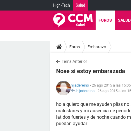
High-Tech
Salud
FOROS
SALUD
Foros
Embarazo
Tema Anterior
Nose si estoy embarazada
hijadereino
- 26 ago 2015 a las 15:05
hijadereino
-
26 ago 2015 a las 1
hola quiero que me ayuden pliss no
malestares y mi ausencia de periodo
latidos fuertes y de noche cuando m
puedan ayudar