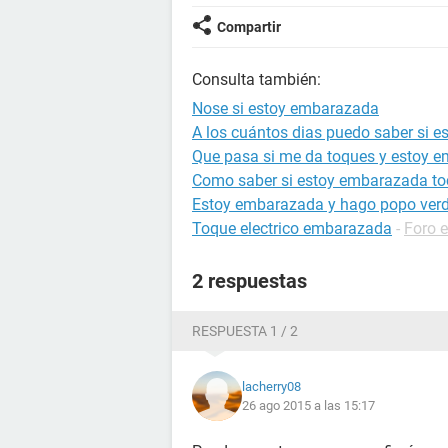
Compartir
Consulta también:
Nose si estoy embarazada
A los cuántos dias puedo saber si 
Que pasa si me da toques y estoy 
Como saber si estoy embarazada to
Estoy embarazada y hago popo ver
Toque electrico embarazada
-
Foro 
2 respuestas
RESPUESTA 1 / 2
lacherry08
26 ago 2015 a las 15:17