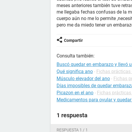
meses anteriores también tuve retras
me llegaba fechas confusas de la me
cuerpo aún no me lo permite ,necesi
pero me da miedo tener un embarazo 
Compartir
Consulta también:
Buscó quedar en embarazo y llevó 
Qué significa ano
-
Fichas prácticas 
Músculo elevador del ano
-
Fichas p
Días imposibles de quedar embara
Picazon en el ano
-
Fichas prácticas
Medicamentos para ovular y queda
1 respuesta
RESPUESTA 1 / 1