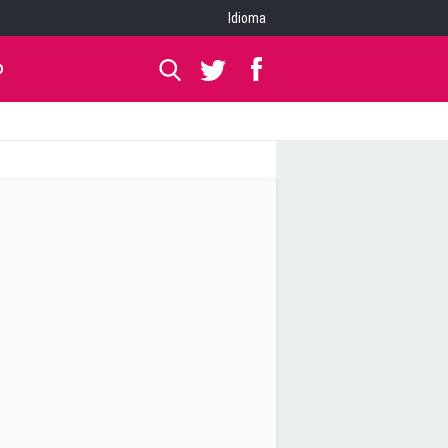
Idioma
O