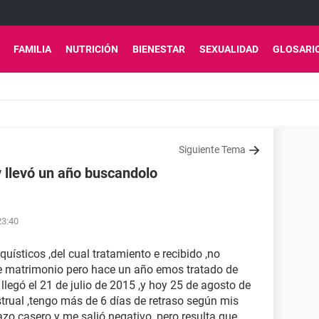
FAMILIA
NUTRICIÓN
BIENESTAR
SEXUALIDAD
GLOSARI
Siguiente Tema
 llevó un año buscandolo
23:40
uísticos ,del cual tratamiento e recibido ,no
de matrimonio pero hace un año emos tratado de
llegó el 21 de julio de 2015 ,y hoy 25 de agosto de
trual ,tengo más de 6 días de retraso según mis
azo casero y me salió negativo ,pero resulta que