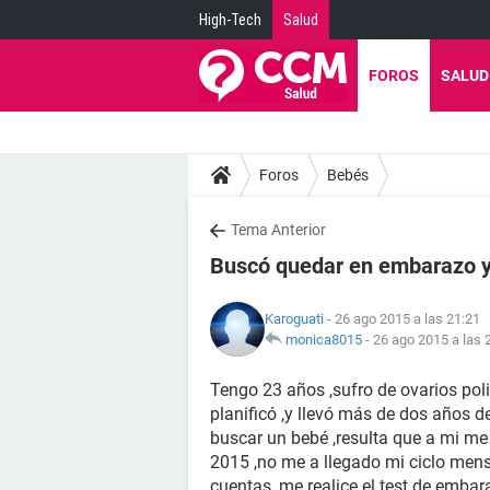
High-Tech
Salud
FOROS
SALUD
Foros
Bebés
Tema Anterior
Buscó quedar en embarazo y
Karoguati
- 26 ago 2015 a las 21:21
monica8015
-
26 ago 2015 a las 
Tengo 23 años ,sufro de ovarios poliq
planificó ,y llevó más de dos años 
buscar un bebé ,resulta que a mi me 
2015 ,no me a llegado mi ciclo mens
cuentas ,me realice el test de embar