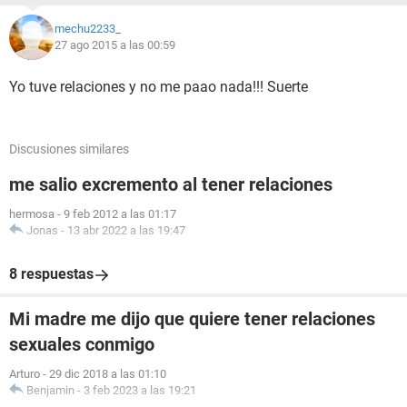
mechu2233_
27 ago 2015 a las 00:59
Yo tuve relaciones y no me paao nada!!! Suerte
Discusiones similares
me salio excremento al tener relaciones
hermosa
-
9 feb 2012 a las 01:17
Jonas
-
13 abr 2022 a las 19:47
8 respuestas
Mi madre me dijo que quiere tener relaciones
sexuales conmigo
Arturo
-
29 dic 2018 a las 01:10
Benjamin
-
3 feb 2023 a las 19:21