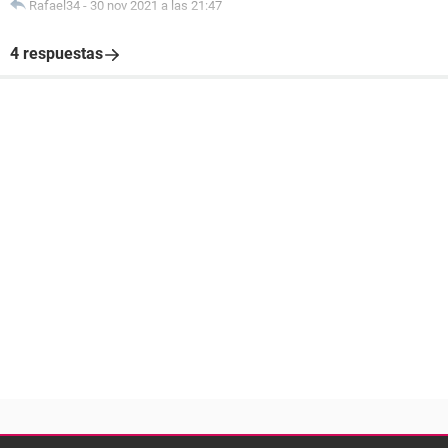
Rafael34
-
30 nov 2021 a las 21:47
4 respuestas