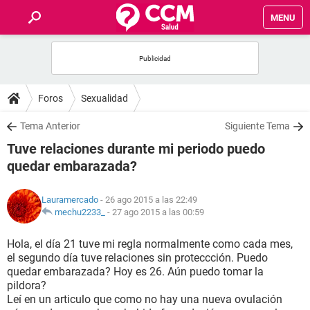
MENU
INICIO
FOROS
Foros
Sexualidad
SALUD
Tema Anterior
Siguiente Tema
Tuve relaciones durante mi periodo puedo
FAMILIA
quedar embarazada?
NUTRICIÓN
Lauramercado
- 26 ago 2015 a las 22:49
mechu2233_
-
27 ago 2015 a las 00:59
BIENESTAR
Hola, el día 21 tuve mi regla normalmente como cada mes,
el segundo día tuve relaciones sin proteccción. Puedo
SEXUALIDAD
quedar embarazada? Hoy es 26. Aún puedo tomar la
pildora?
Leí en un articulo que como no hay una nueva ovulación
GLOSARIO