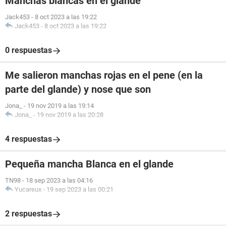
Manchas blancas en el glande
Jack453
-
8 oct 2023 a las 19:22
Jack453
-
8 oct 2023 a las 19:22
0 respuestas
Me salieron manchas rojas en el pene (en la
parte del glande) y nose que son
Jona_
-
19 nov 2019 a las 19:14
Jona_
-
19 nov 2019 a las 20:28
4 respuestas
Pequeña mancha Blanca en el glande
TN98
-
18 sep 2023 a las 04:16
Yucareux
-
19 sep 2023 a las 00:21
2 respuestas