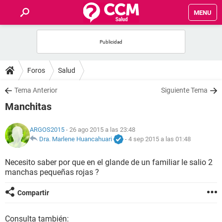
MENU
INICIO
FOROS
Foros
Salud
SALUD
Tema Anterior
Siguiente Tema
Manchitas
FAMILIA
ARGOS2015
- 26 ago 2015 a las 23:48
NUTRICIÓN
Dra. Marlene Huancahuari
-
4 sep 2015 a las 01:48
Necesito saber por que en el glande de un familiar le salio 2
BIENESTAR
manchas pequeñas rojas ?
SEXUALIDAD
Compartir
GLOSARIO
Consulta también: