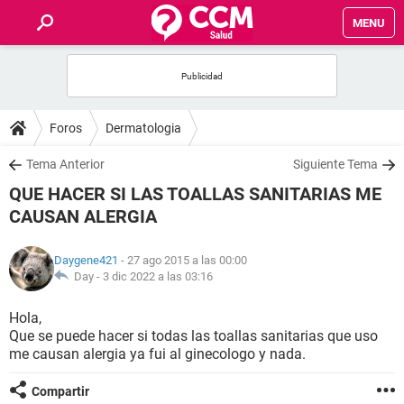
MENU
INICIO
FOROS
Foros
Dermatologia
SALUD
Tema Anterior
Siguiente Tema
QUE HACER SI LAS TOALLAS SANITARIAS ME
FAMILIA
CAUSAN ALERGIA
NUTRICIÓN
Daygene421
- 27 ago 2015 a las 00:00
Day -
3 dic 2022 a las 03:16
BIENESTAR
Hola,
Que se puede hacer si todas las toallas sanitarias que uso
SEXUALIDAD
me causan alergia ya fui al ginecologo y nada.
GLOSARIO
Compartir