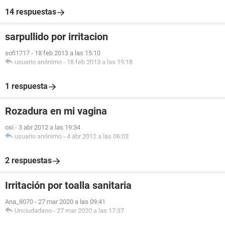
14 respuestas
sarpullido por irritacion
sofi1717
-
18 feb 2013 a las 15:10
usuario anónimo
-
18 feb 2013 a las 19:18
1 respuesta
Rozadura en mi vagina
osi
-
3 abr 2012 a las 19:34
usuario anónimo
-
4 abr 2012 a las 06:03
2 respuestas
Irritación por toalla sanitaria
Ana_8070
-
27 mar 2020 a las 09:41
Unciudadano
-
27 mar 2020 a las 17:37