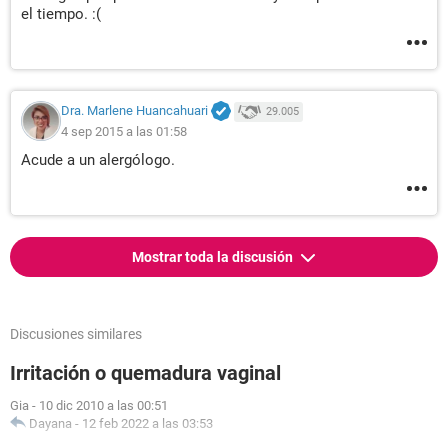
el tiempo. :(
Dra. Marlene Huancahuari
29.005
4 sep 2015 a las 01:58
Acude a un alergólogo.
Mostrar toda la discusión
Discusiones similares
Irritación o quemadura vaginal
Gia
-
10 dic 2010 a las 00:51
Dayana
-
12 feb 2022 a las 03:53