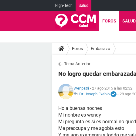
High-Tech
Salud
FOROS
SALUD
Foros
Embarazo
Tema Anterior
No logro quedar embarazad
Wenpatri
- 27 ago 2015 a las 02:32
Dr. Joseph Exebio
-
28 ago 20
Hola buenas noches
Mi nonbre es wendy
Mi pregunta es si es normal no que
Me preocupa y me agobia esto
Y me ago examenes y toddo me sal