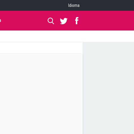
Idioma
O