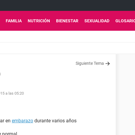
FAMILIA
NUTRICIÓN
BIENESTAR
SEXUALIDAD
GLOSARI
Siguiente Tema
a
15 a las 05:20
dar en
embarazo
durante varios años
e normal