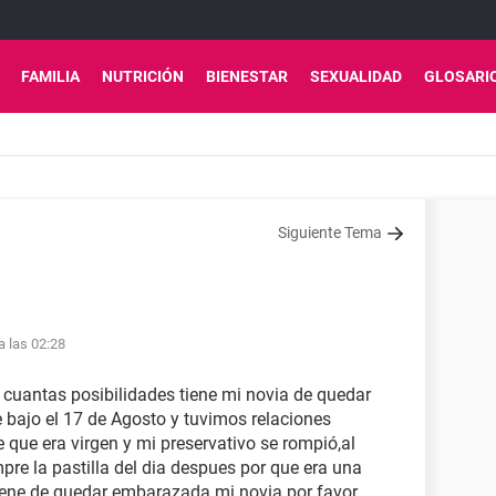
FAMILIA
NUTRICIÓN
BIENESTAR
SEXUALIDAD
GLOSARI
Siguiente Tema
a las 02:28
cuantas posibilidades tiene mi novia de quedar
e bajo el 17 de Agosto y tuvimos relaciones
e que era virgen y mi preservativo se rompió,al
re la pastilla del dia despues por que era una
iene de quedar embarazada mi novia por favor