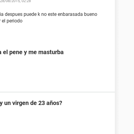
 28/08/2015, 02:28
ia despues puede k no este enbarasada bueno
r el periodo
a el pene y me masturba
oy un virgen de 23 años?