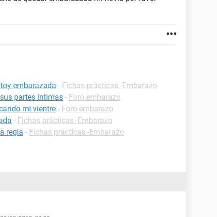
estoy embarazada
-
Fichas prácticas -Embarazo
 sus partes intimas
-
Foro embarazo
cando mi vientre
-
Foro embarazo
zada
-
Fichas prácticas -Embarazo
a regla
-
Fichas prácticas -Embarazo