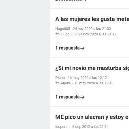
A las mujeres les gusta mete
Hugo805
-
24 nov 2020 a las 21:02
Hugo805
-
24 nov 2020 a las 21:17
1 respuesta
¿Si mi novio me masturba si
Diana
-
16 may 2020 a las 12:12
ArjenR
-
16 may 2020 a las 19:40
1 respuesta
ME pico un alacran y estoy
lesperan
-
6 sep 2012 a las 21:34