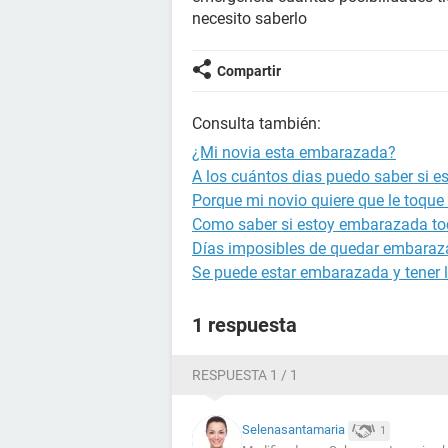
necesito saberlo
Compartir
Consulta también:
¿Mi novia esta embarazada?
A los cuántos dias puedo saber si 
Porque mi novio quiere que le toque
Como saber si estoy embarazada to
Días imposibles de quedar embara
Se puede estar embarazada y tener l
1 respuesta
RESPUESTA 1 / 1
Selenasantamaria
1