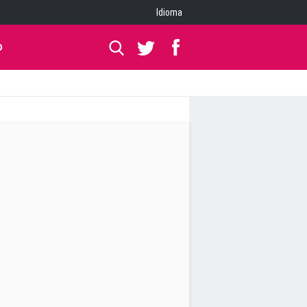
Idioma
O