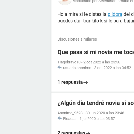
Modificado por Selenasantamaria el
Hola mira si le distes la
pildora
del d
puedes etar trankilo k si le ba a baja
Discusiones similares
Que pasa si mi novia me toc
Tiagobravo10
-
2 oct 2022 a las 23:58
usuario anónimo
-
3 oct 2022 a las 04:52
1 respuesta
¿Algún día tendré novia si s
Anonimo_9523
-
30 jun 2020 a las 23:46
Elcacas
-
1 jul 2020 a las 03:57
2 respuestas