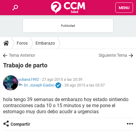
MENU
INICIO
FOROS
Foros
Embarazo
SALUD
Tema Anterior
Siguiente Tema
Trabajo de parto
FAMILIA
yuliana1992
- 27 ago 2015 a las 20:39
NUTRICIÓN
Dr. Joseph Exebio
-
28 ago 2015 a las 03:57
hola tengo 39 semanas de embarazo hoy estado sintiendo
BIENESTAR
contracciones cada 10 o 15 minutos y se me pone el
estomago muy duro debo acudir a urgencias
SEXUALIDAD
Compartir
GLOSARIO