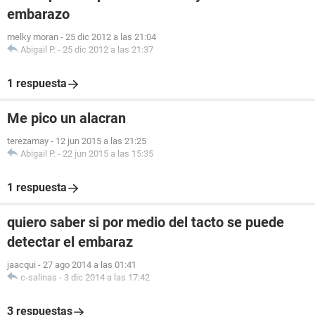
embarazo
melky moran
-
25 dic 2012 a las 21:04
Abigail P.
-
25 dic 2012 a las 21:37
1 respuesta
Me pico un alacran
terezamay
-
12 jun 2015 a las 21:25
Abigail P.
-
22 jun 2015 a las 15:35
1 respuesta
quiero saber si por medio del tacto se puede
detectar el embaraz
jaacqui
-
27 ago 2014 a las 01:41
c-salinas
-
3 dic 2014 a las 17:42
3 respuestas