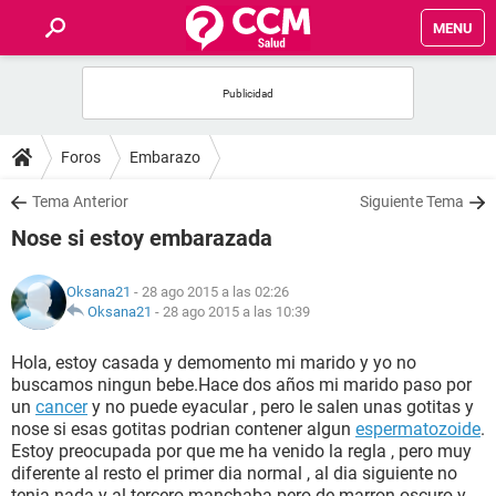
MENU
INICIO
FOROS
Foros
Embarazo
SALUD
Tema Anterior
Siguiente Tema
Nose si estoy embarazada
FAMILIA
Oksana21
- 28 ago 2015 a las 02:26
NUTRICIÓN
Oksana21
-
28 ago 2015 a las 10:39
Hola, estoy casada y demomento mi marido y yo no
BIENESTAR
buscamos ningun bebe.Hace dos años mi marido paso por
un
cancer
y no puede eyacular , pero le salen unas gotitas y
SEXUALIDAD
nose si esas gotitas podrian contener algun
espermatozoide
.
Estoy preocupada por que me ha venido la regla , pero muy
diferente al resto el primer dia normal , al dia siguiente no
GLOSARIO
tenia nada y al tercero manchaba pero de marron oscuro y