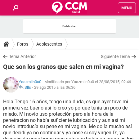
MENU
INICIO
FOROS
Foros
Adolescentes
SALUD
Tema Anterior
Siguiente Tema
Que son los granos que salen en mi vagina?
FAMILIA
Yaazmiin0u0
- Modificado por Yaazmiin0u0 el 28/08/2015, 02:46
NUTRICIÓN
Slls
-
29 ago 2015 a las 06:36
Hola Tengo 16 años, tengo una duda, es que ayer tuve mi
BIENESTAR
primera vez bueno así lo creo yo porque tenia un poco de
miedo. Mi novio uso protección pero ala hora de la
SEXUALIDAD
penetracion no había suficiente lubricación y aun así mi
novio introducía su pene en mi vagina. Me dolía mucho así
que decidí ya no continuar y ya nose si soy virgen D:, ya
GLOSARIO
después de unas horas mas note que había un grano en los