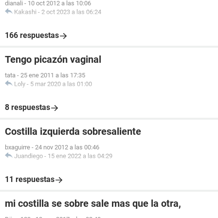
dianali
-
10 oct 2012 a las 10:06
Kakashi
-
2 oct 2023 a las 06:24
166 respuestas
Tengo picazón vaginal
tata
-
25 ene 2011 a las 17:35
Loly
-
5 mar 2020 a las 01:00
8 respuestas
Costilla izquierda sobresaliente
bxaguirre
-
24 nov 2012 a las 00:46
Juandiego
-
15 ene 2022 a las 04:29
11 respuestas
mi costilla se sobre sale mas que la otra,