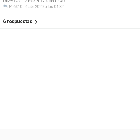
Diiver123
-
13 mar 2017 a las 02:40
P_6310
-
6 abr 2020 a las 04:32
6 respuestas