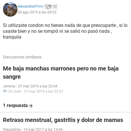
Alexandra97mv
53
28 ago 2015 a las 09:23
Si utilizaste condon no tienes nada de que preocuparte , si lo
usaste bien y no se rompió ni se salió no pasó nada ,
tranquila
Discusiones similares
Me baja manchas marrones pero no me baja
sangre
Jimena
-
27 mar 2019 a las 23:04
Dr.Josh
-
27 mar 2019 a las 23:51
1 respuesta
Retraso menstrual, gastritis y dolor de mamas
Klaupalma
-
14 mar 2017 a las 13:44