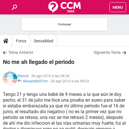
MENU
INICIO
FOROS
Foros
Sexualidad
SALUD
Tema Anterior
Siguiente Tema
No me ah llegado el periodo
FAMILIA
Silvrod
- 28 ago 2015 a las 08:28
NUTRICIÓN
Alexandra97mv
-
28 ago 2015 a las 09:23
Tengo 21 y tengo una bebé de 9 meses a la que aún le doy
BIENESTAR
pecho, el 31 de julio me hice una prueba en suero para saber
si estaba embarazada ya que mi último periodo fue el 16 de
SEXUALIDAD
junio, el resultado dio negativo ( no es la primer vez que mi
periodo se retasa, una vez se me retrasó 2 meses), después
de ahí me dio infeccion el las vías urinarias muy fuerte, fui al
GLOSARIO
doctor y disminuyo pero no se quitó, después empece a